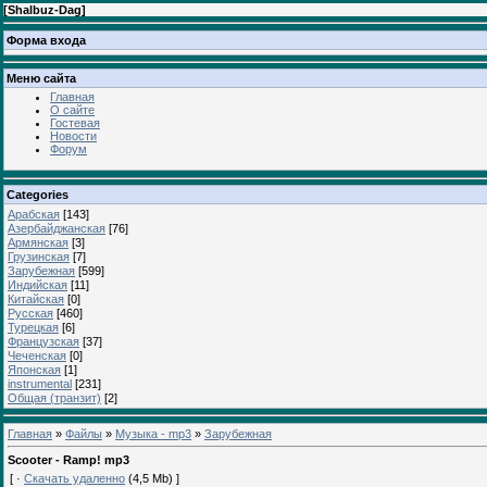
[
Shalbuz-Dag
]
Форма входа
Меню сайта
Главная
О сайте
Гостевая
Новости
Форум
Categories
Арабская
[143]
Азербайджанская
[76]
Армянская
[3]
Грузинская
[7]
Зарубежная
[599]
Индийская
[11]
Китайская
[0]
Русская
[460]
Турецкая
[6]
Французская
[37]
Чеченская
[0]
Японская
[1]
instrumental
[231]
Общая (транзит)
[2]
Главная
»
Файлы
»
Музыка - mp3
»
Зарубежная
Scooter - Ramp! mp3
[ ·
Скачать удаленно
(4,5 Mb) ]