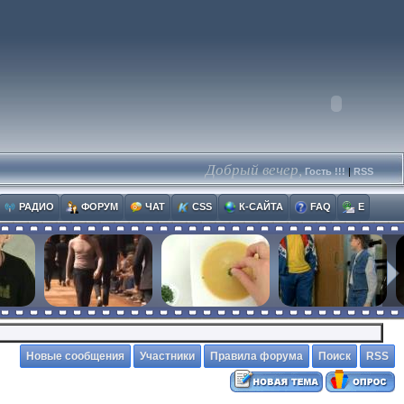
Добрый вечер,
Гость !!!
|
RSS
РАДИО
ФОРУМ
ЧАТ
CSS
К-САЙТА
FAQ
E
Новые сообщения
Участники
Правила форума
Поиск
RSS