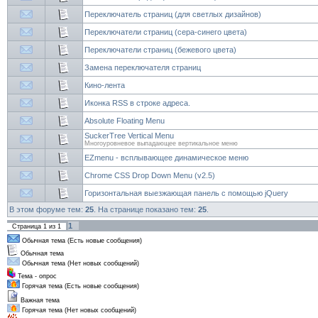
Переключатель страниц (для светлых дизайнов)
Переключатели страниц (сера-синего цвета)
Переключатели страниц (бежевого цвета)
Замена переключателя страниц
Кино-лента
Иконка RSS в строке адреса.
Absolute Floating Menu
SuckerTree Vertical Menu
Многоуровневое выпадающее вертикальное меню
EZmenu - всплывающее динамическое меню
Chrome CSS Drop Down Menu (v2.5)
Горизонтальная выезжающая панель с помощью jQuery
В этом форуме тем:
25
. На странице показано тем:
25
.
1
Страница
1
из
1
Обычная тема (Есть новые сообщения)
Обычная тема
Обычная тема (Нет новых сообщений)
Тема - опрос
Горячая тема (Есть новые сообщения)
Важная тема
Горячая тема (Нет новых сообщений)