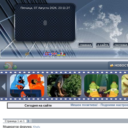
Пятница, 07 Августа 2026,
23:11:27
главная
о сайте
гостевая
НОВОС
Мешок позитива! - Подними настроен
Сегодня на сайте
Совсем скоро..., Новый 2012 год !!!
1
Страница
1
из
1
Модератор форума:
Khufu