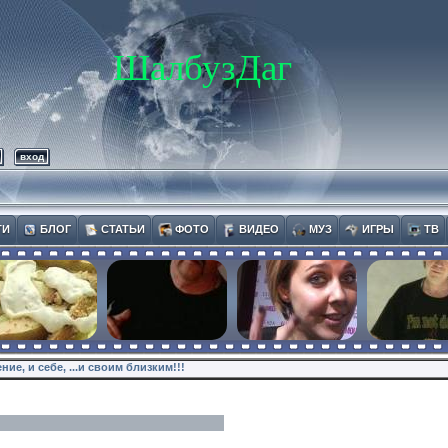
ШалбузДаг
вход
ТИ
БЛОГ
СТАТЬИ
ФОТО
ВИДЕО
МУЗ
ИГРЫ
ТВ
ие, и себе, ...и своим близким!!!