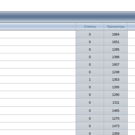
Ответы
Просмотры
0
1884
0
1651
0
1285
0
1388
0
1907
0
1248
1
1353
0
1395
0
1280
0
1311
0
1465
0
1270
0
1473
0
1359