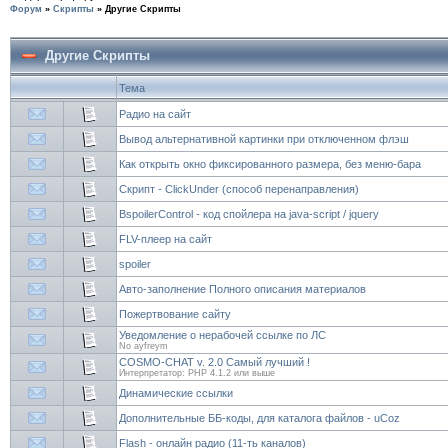
Форум
»
Скрипты
»
Другие Скрипты
Другие Скрипты
Тема
Радио на сайт
Вывод альтернативной картинки при отключенном флэш
Как открыть окно фиксированного размера, без меню-бара
Скрипт - ClickUnder (способ перенаправления)
BspoilerControl - код спойлера на java-script / jquery
FLV-плеер на сайт
spoiler
Авто-заполнение Полного описания материалов
Пожертвование сайту
Уведомление о нерабочей ссылке по ЛС
No ayfreym
COSMO-CHAT v. 2.0 Самый лучший !
Интерпретатор: PHP 4.1.2 или выше
Динамические ссылки
Дополнительные ББ-коды, для каталога файлов - uCoz
Flash - онлайн радио (11-ть каналов)