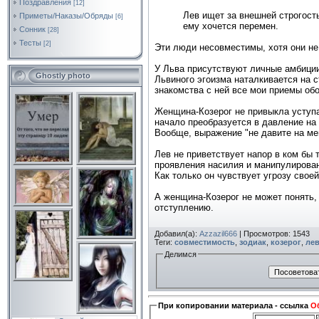
Поздравления
[12]
Лев ищет за внешней строгость
Приметы/Наказы/Обряды
[6]
ему хочется перемен.
Сонник
[28]
Тесты
[2]
Эти люди несовместимы, хотя они не 
У Льва присутствуют личные амбиции,
Ghostly photo
Львиного эгоизма наталкивается на 
знакомства с ней все мои приемы об
Женщина-Козерог не привыкла уступат
начало преобразуется в давление на
Вообще, выражение "не давите на ме
Лев не приветствует напор в ком бы 
проявления насилия и манипулирован
Как только он чувствует угрозу свое
А женщина-Козерог не может понять,
отступлению.
Добавил(а):
Azzazil666
| Просмотров: 1543
Теги:
совместимость
,
зодиак
,
козерог
,
ле
Делимся
При копировании материала - ссылка
Об