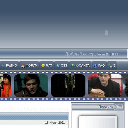
Добрый вечер,
Гость !!!
|
RSS
РАДИО
ФОРУМ
ЧАТ
CSS
К-САЙТА
FAQ
E
Профиль
18 Июля 2011