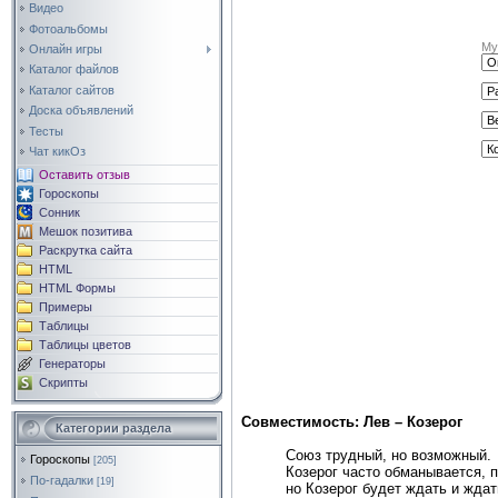
Видео
Фотоальбомы
Му
Онлайн игры
Каталог файлов
Каталог сайтов
Доска объявлений
Тесты
Чат кикОз
Оставить отзыв
Гороскопы
Сонник
Мешок позитива
Раскрутка сайта
HTML
HTML Формы
Примеры
Таблицы
Таблицы цветов
Генераторы
Скрипты
Совместимость: Лев – Козерог
Категории раздела
Союз трудный, но возможный.
Гороскопы
[205]
Козерог часто обманывается, 
По-гадалки
[19]
но Козерог будет ждать и ждат