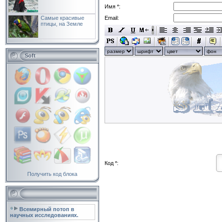
Имя *:
Самые красивые
Email:
птицы, на Земле
Soft
Код *:
Получить код блока
Всемирный потоп в
научных исследованиях.