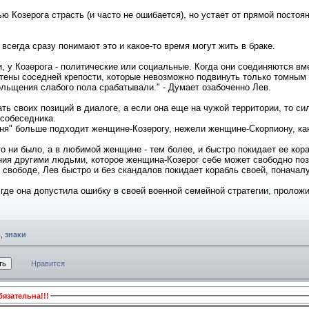
ю Козерога страсть (и часто не ошибается), но устает от прямой постоя
всегда сразу понимают это и какое-то время могут жить в браке.
 у Козерога - политические или социальные. Когда они соединяются вме
стены соседней крепости, которые невозможно подвинуть только томным
ольщения слабого пола срабатывали." - Думает озабоченно Лев.
ь своих позиций в диалоге, а если она еще на чужой территории, то си
 собеседника.
ня" больше подходит женщине-Козерогу, нежели женщине-Скорпиону, как 
то ни было, а в любимой женщине - тем более, и быстро покидает ее ко
ия другими людьми, которое женщина-Козерог себе может свободно поз
й свободе, Лев быстро и без скандалов покидает корабль своей, поначал
 где она допустила ошибку в своей военной семейной стратегии, пролож
в
,
знаки
Нравится
язательна!!!