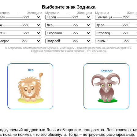
Выберите знак Зодиака
жчина
–
Женщина
Мужчина
–
Женщина
Мужчина
–
Женщ
В Астрологии взаимоотношения мужчины и женщины - принято разделять на несколько уровней.
Гороскоп совместимости знаков зодиака - от Пепси-Колы
Лев
Козерог
подкупаемый щедростью Льва и обещанием полцарства. Лев, конечно, м
ь пока не поймет, что его обманули. Тогда – потрясение, разочарование.