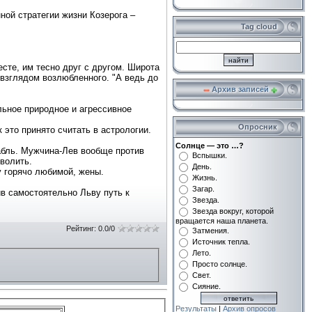
нной стратегии жизни Козерога –
Tag cloud
сте, им тесно друг с другом. Широта
 взглядом возлюбленного. "А ведь до
Архив записей
льное природное и агрессивное
Опросник
это принято считать в астрологии.
Солнце — это …?
рабль. Мужчина-Лев вообще против
Вспышки.
волить.
День.
у горячо любимой, жены.
Жизнь.
Загар.
ив самостоятельно Льву путь к
Звезда.
Звезда вокруг, которой
вращается наша планета.
Рейтинг:
0.0
/
0
Затмения.
Источник тепла.
Лето.
Просто солнце.
Свет.
Сияние.
Результаты
|
Архив опросов