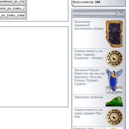
Всего ответов:
104
Броллахан -
лишенный
постоянного облика
Совместимость по
знаку зодиака
Скорпион – Козерог
Архангел Рагуил -
Известен так-же, как
Акразиил, Рагуэль,
Разуил, Руфаил,
Сурьян.
Хризопраз зеленый
Совместимость по
знаку зодиака Рак –
Лев
Анекдоты про