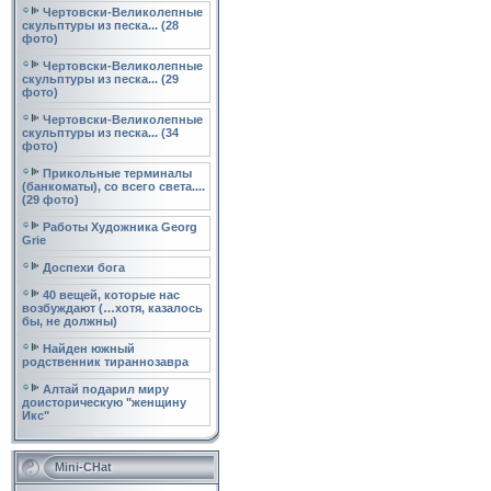
Чертовски-Великолепные
скульптуры из песка... (28
фото)
Чертовски-Великолепные
скульптуры из песка... (29
фото)
Чертовски-Великолепные
скульптуры из песка... (34
фото)
Прикольные терминалы
(банкоматы), со всего света....
(29 фото)
Работы Художника Georg
Grie
Доспехи бога
40 вещей, которые нас
возбуждают (…хотя, казалось
бы, не должны)
Найден южный
родственник тираннозавра
Алтай подарил миру
доисторическую "женщину
Икс"
Mini-CHat