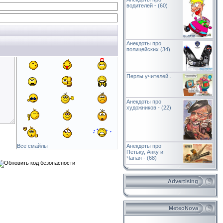
водителей - (60)
Анекдоты про
полицейских (34)
Перлы учителей...
Анекдоты про
художников - (22)
Анекдоты про
Все смайлы
Петьку, Анку и
Чапая - (68)
Advertising
MeteoNova