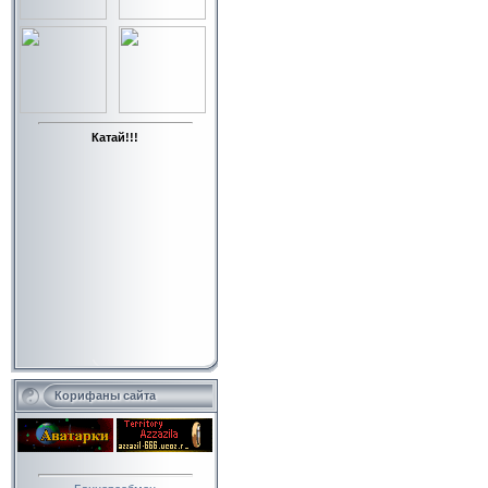
Катай!!!
Корифаны сайта