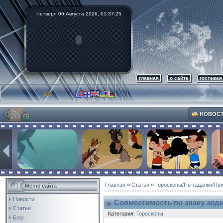
Четверг, 06 Августа 2026,
01:37:26
главная
о сайте
гостевая
НОВОС
Главная
»
Статьи
»
Гороскопы/По-гадалки/Пр
Меню сайта
Новости
Совместимость по знаку зоди
Статьи
Категория:
Гороскопы
Блог