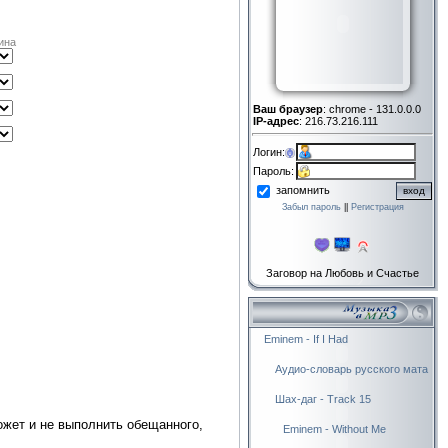
ина
Ваш браузер
: chrome - 131.0.0.0
IP-адрес
: 216.73.216.111
Логин:
Пароль:
запомнить
Забыл пароль
||
Регистрация
Заговор на Любовь и Счастье
Eminem - If I Had
Аудио-словарь русского мата
Шах-даг - Track 15
ожет и не выполнить обещанного,
Eminem - Without Me