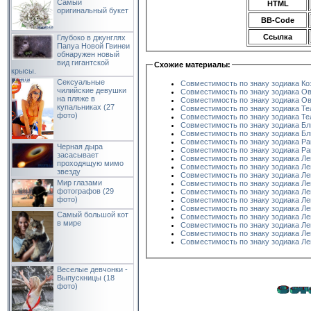
Самый
HTML
оригинальный букет
BB-Code
Ссылка
Глубоко в джунглях
Папуа Новой Гвинеи
обнаружен новый
вид гигантской
Схожие материалы:
крысы.
Сексуальные
Совместимость по знаку зодиака Ко
чилийские девушки
Совместимость по знаку зодиака Ов
на пляже в
Совместимость по знаку зодиака Ов
купальниках (27
Совместимость по знаку зодиака Те
фото)
Совместимость по знаку зодиака Те
Совместимость по знаку зодиака Бл
Совместимость по знаку зодиака Бл
Совместимость по знаку зодиака Ра
Черная дыра
Совместимость по знаку зодиака Рак
засасывает
Совместимость по знаку зодиака Ле
проходящую мимо
Совместимость по знаку зодиака Ле
звезду
Совместимость по знаку зодиака Ле
Мир глазами
Совместимость по знаку зодиака Ле
фотографов (29
Совместимость по знаку зодиака Ле
фото)
Совместимость по знаку зодиака Ле
Совместимость по знаку зодиака Ле
Cамый большой кот
Совместимость по знаку зодиака Ле
в мире
Совместимость по знаку зодиака Ле
Совместимость по знаку зодиака Ле
Совместимость по знаку зодиака Л
Веселые девчонки -
Выпускницы (18
фото)