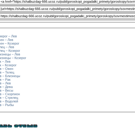
зерог – Лев
ен – Лев
ен – Козерог
лец – Лев
лец – Козерог
изнецы – Лев
изнецы – Козерог
к – Лев
 – Козерог
в – Овен
в – Телец
в – Близнецы
в – Рак
в – Лев
в – Дева
в – Весы
в – Скорпион
в – Стрелец
в – Водолей
ев – Рыбы