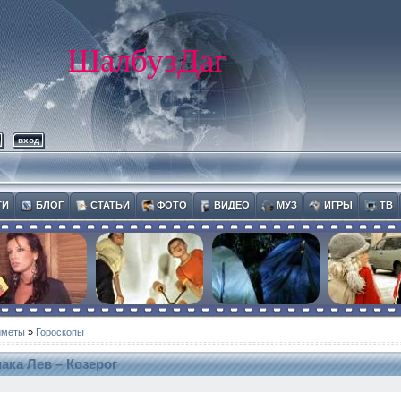
ШалбузДаг
вход
ТИ
БЛОГ
СТАТЬИ
ФОТО
ВИДЕО
МУЗ
ИГРЫ
ТВ
иметы
»
Гороскопы
ака Лев – Козерог