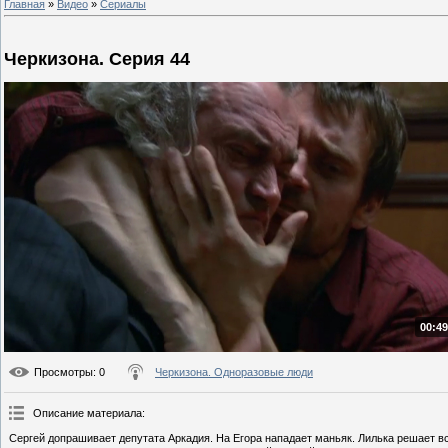
Главная
»
Видео
»
Сериалы
Черкизона. Серия 44
00:49
Просмотры
: 0
Черкизона. Одноразовые люди
Описание материала
:
Сергей допрашивает депутата Аркадия. На Егора нападает маньяк. Лилька решает 