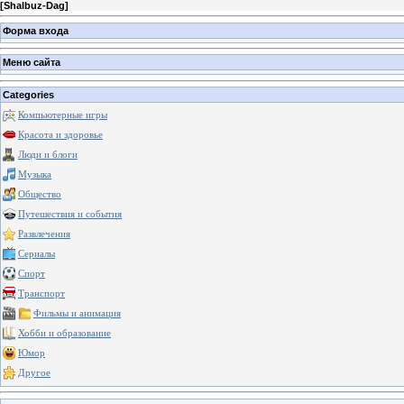
[
Shalbuz-Dag
]
Форма входа
Меню сайта
Categories
Компьютерные игры
Красота и здоровье
Люди и блоги
Музыка
Общество
Путешествия и события
Развлечения
Сериалы
Спорт
Транспорт
Фильмы и анимация
Хобби и образование
Юмор
Другое