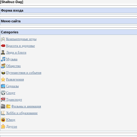
[
Shalbuz-Dag
]
Форма входа
Меню сайта
Categories
Компьютерные игры
Красота и здоровье
Люди и блоги
Музыка
Общество
Путешествия и события
Развлечения
Сериалы
Спорт
Транспорт
Фильмы и анимация
Хобби и образование
Юмор
Другое