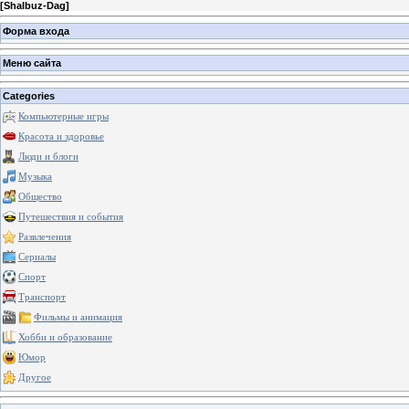
[
Shalbuz-Dag
]
Форма входа
Меню сайта
Categories
Компьютерные игры
Красота и здоровье
Люди и блоги
Музыка
Общество
Путешествия и события
Развлечения
Сериалы
Спорт
Транспорт
Фильмы и анимация
Хобби и образование
Юмор
Другое