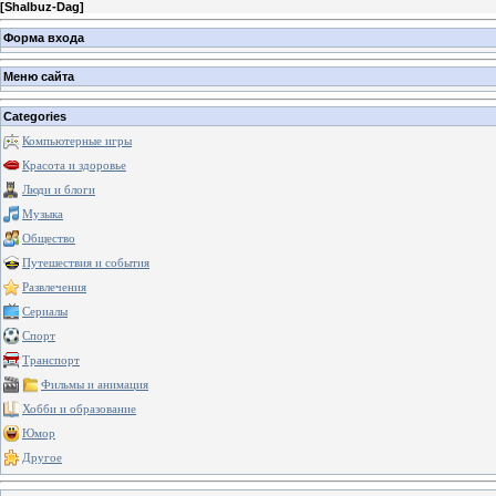
[
Shalbuz-Dag
]
Форма входа
Меню сайта
Categories
Компьютерные игры
Красота и здоровье
Люди и блоги
Музыка
Общество
Путешествия и события
Развлечения
Сериалы
Спорт
Транспорт
Фильмы и анимация
Хобби и образование
Юмор
Другое