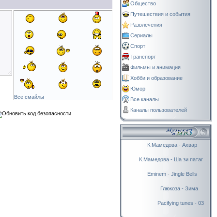
Общество
Путешествия и события
Развлечения
Сериалы
Спорт
Транспорт
Фильмы и анимация
Хобби и образование
Юмор
Все смайлы
Все каналы
Каналы пользователей
К.Мамедова - Ахвар
К.Мамедова - Ша зи патаг
Eminem - Jingle Bells
Глюкоза - Зима
Pacifying tunes - 03