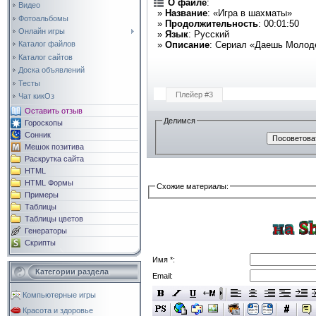
О файле
:
Видео
»
Название
: «Игра в шахматы»
Фотоальбомы
»
Продолжительность
: 00:01:50
Онлайн игры
»
Язык
: Русский
»
Описание
: Сериал «Даешь Молоде
Каталог файлов
Каталог сайтов
Доска объявлений
Тесты
Плейер #3
Чат кикОз
Оставить отзыв
Делимся
Гороскопы
Сонник
Мешок позитива
Раскрутка сайта
HTML
HTML Формы
Схожие материалы:
Примеры
Таблицы
Таблицы цветов
Генераторы
Скрипты
Имя *:
Категории раздела
Email:
Компьютерные игры
Красота и здоровье