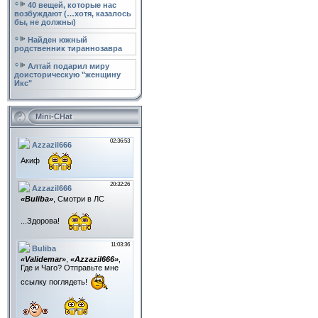
40 вещей, которые нас
возбуждают (…хотя, казалось
бы, не должны)
Найден южный
родственник тираннозавра
Алтай подарил миру
доисторическую "женщину
Икс"
Mini-CHat