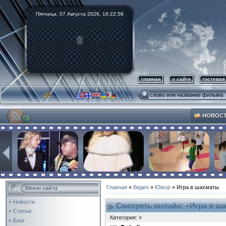
Пятница, 07 Августа 2026,
16:23:00
главная
о сайте
гостевая
НОВОС
Главная
»
Видео
»
Юмор
» Игра в шахматы
Меню сайта
Новости
Смотреть онлайн: «Игра в ш
Статьи
Категория: »
Блог