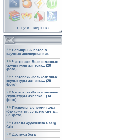
Получить код блока
Всемирный потоп в
научных исследованиях.
Чертовски-Великолепные
скульптуры из песка... (28
фото)
Чертовски-Великолепные
скульптуры из песка... (29
фото)
Чертовски-Великолепные
скульптуры из песка... (34
фото)
Прикольные терминалы
(банкоматы), со всего света....
(29 фото)
Работы Художника Georg
Grie
Доспехи бога