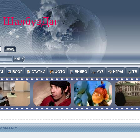
ШалбузДаг
вход
ТИ
БЛОГ
СТАТЬИ
ФОТО
ВИДЕО
МУЗ
ИГРЫ
ТВ
ахматы»