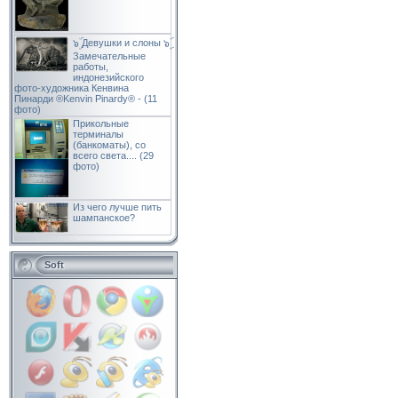
๖ۣۜ Девушки и слоны ๖ۣۜ
Замечательные
работы,
индонезийского
фото-художника Кенвина
Пинарди ®Kenvin Pinardy® - (11
фото)
Прикольные
терминалы
(банкоматы), со
всего света.... (29
фото)
Из чего лучше пить
шампанское?
Soft