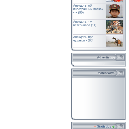
Анекдоты об
иностранных вояках
-=- (90)
Анекдоты - у
ветеринара (11)
Анекдоты про
чудаков - (88)
Advertising
MeteoNova
Statistics