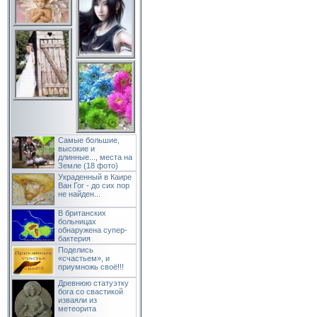
Самые большие,
высокие и
длинные..., места на
Земле (18 фото)
Украденный в Каире
Ван Гог - до сих пор
не найден...
В британских
больницах
обнаружена супер-
бактерия
Поделись
«счастьем», и
приумножь своё!!!
Древнюю статуэтку
бога со свастикой
изваяли из
метеорита