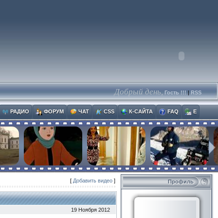
Добрый день,
Гость !!!
|
RSS
РАДИО
ФОРУМ
ЧАТ
CSS
К-САЙТА
FAQ
E
[
Добавить видео
]
Профиль
19 Ноября 2012