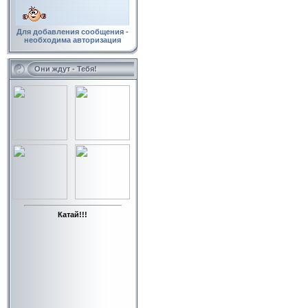
Для добавления сообщения -
необходима авторизация
Они ждут - Тебя!
Катай!!!