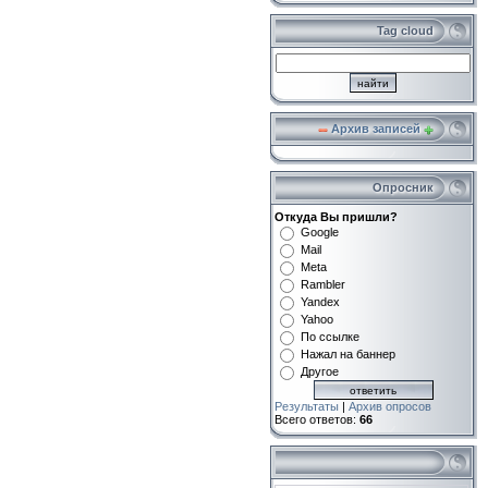
Tag cloud
Архив записей
Опросник
Откуда Вы пришли?
Google
Mail
Meta
Rambler
Yandex
Yahoo
По ссылке
Нажал на баннер
Другое
Результаты
|
Архив опросов
Всего ответов:
66