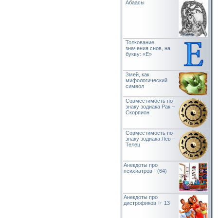
Абаасы
Толкование
значения снов, на
букву: «Е»
Змей, как
мифологический
символ
Совместимость по
знаку зодиака Рак –
Скорпион
Совместимость по
знаку зодиака Лев –
Телец
Анекдоты про
психиатров - (64)
Анекдоты про
дистрофиков ☞ 13