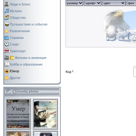
Люди и блоги
Музыка
Общество
Путешествия и события
Развлечения
Сериалы
Спорт
Транспорт
Фильмы и анимация
Хобби и образование
Юмор
Код *:
Другое
Ghostly photo