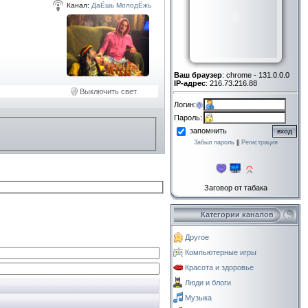
Канал:
ДаЁшь МолодЁжь
Ваш браузер
: chrome - 131.0.0.0
IP-адрес
: 216.73.216.88
Выключить свет
Логин:
Пароль:
запомнить
Забыл пароль
||
Регистрация
Заговор от табака
Категории каналов
Другое
Компьютерные игры
Красота и здоровье
Люди и блоги
Музыка