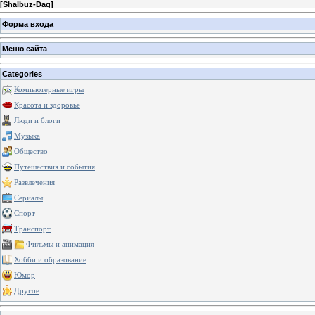
[
Shalbuz-Dag
]
Форма входа
Меню сайта
Categories
Компьютерные игры
Красота и здоровье
Люди и блоги
Музыка
Общество
Путешествия и события
Развлечения
Сериалы
Спорт
Транспорт
Фильмы и анимация
Хобби и образование
Юмор
Другое