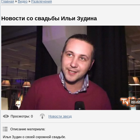
Главная
»
Видео
»
Развлечения
Новости со свадьбы Ильи Зудина
00:02
Просмотры
: 0
Новости звезд
Описание материала
:
Илья Зудин о своей скромной свадьбе.