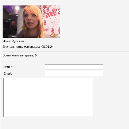
Язык
: Русский
Длительность материала
: 00:01:24
Всего комментариев
:
0
Имя *:
Email: