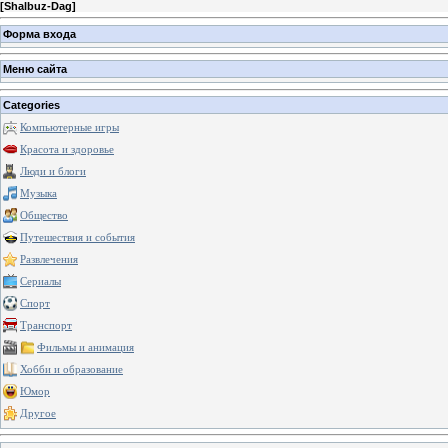
[
Shalbuz-Dag
]
Форма входа
Меню сайта
Categories
Компьютерные игры
Красота и здоровье
Люди и блоги
Музыка
Общество
Путешествия и события
Развлечения
Сериалы
Спорт
Транспорт
Фильмы и анимация
Хобби и образование
Юмор
Другое