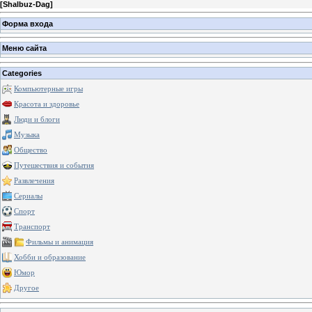
[
Shalbuz-Dag
]
Форма входа
Меню сайта
Categories
Компьютерные игры
Красота и здоровье
Люди и блоги
Музыка
Общество
Путешествия и события
Развлечения
Сериалы
Спорт
Транспорт
Фильмы и анимация
Хобби и образование
Юмор
Другое