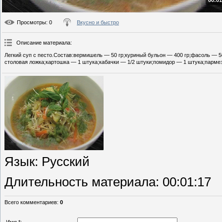
00:01
Просмотры
: 0
Вкусно и быстро
Описание материала
:
Легкий суп с песто.Состав:вермишель — 50 гр;куриный бульон — 400 гр;фасоль — 50
столовая ложка;картошка — 1 штука;кабачки — 1/2 штуки;помидор — 1 штука;пармеза
Язык
: Русский
Длительность материала
: 00:01:17
Всего комментариев
:
0