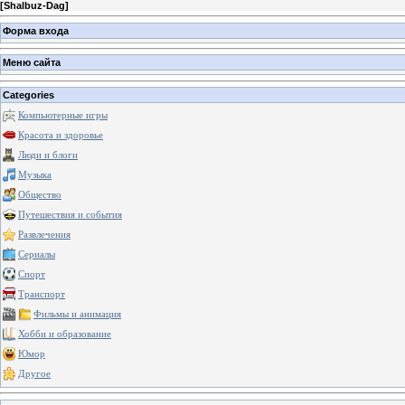
[
Shalbuz-Dag
]
Форма входа
Меню сайта
Categories
Компьютерные игры
Красота и здоровье
Люди и блоги
Музыка
Общество
Путешествия и события
Развлечения
Сериалы
Спорт
Транспорт
Фильмы и анимация
Хобби и образование
Юмор
Другое