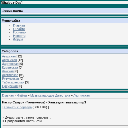
[
Shalbuz-Dag
]
Форма входа
Меню сайта
Главная
О сайте
Гостевая
Новости
Форум
Categories
Аварская
[12]
Агульская
[12]
Даргинская
[0]
Кумыкская
[0]
Лакская
[0]
Лезгинская
[95]
Рутульская
[0]
Табасаранская
[3]
Цахурская
[0]
Главная
»
Файлы
»
Музыка народов Дагестана
»
Лезгинская
Насир Самури (Гюльметов) - Халкьдин гьавазар mp3
[
Скачать с сервера
(306.1 Kb) ]
» Дудук плачет, стонет свирель...
» Продолжительность: 2:34