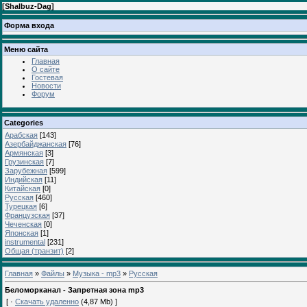
[
Shalbuz-Dag
]
Форма входа
Меню сайта
Главная
О сайте
Гостевая
Новости
Форум
Categories
Арабская
[143]
Азербайджанская
[76]
Армянская
[3]
Грузинская
[7]
Зарубежная
[599]
Индийская
[11]
Китайская
[0]
Русская
[460]
Турецкая
[6]
Французская
[37]
Чеченская
[0]
Японская
[1]
instrumental
[231]
Общая (транзит)
[2]
Главная
»
Файлы
»
Музыка - mp3
»
Русская
Беломорканал - Запретная зона mp3
[ ·
Скачать удаленно
(4,87 Mb) ]