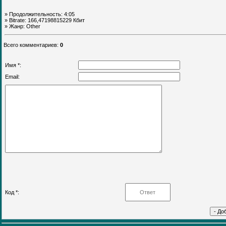
» Продолжительность: 4:05
» Bitrate: 166,47198815229 Кбит
» Жанр: Other
Всего комментариев
:
0
Имя *:
Email:
Код *: