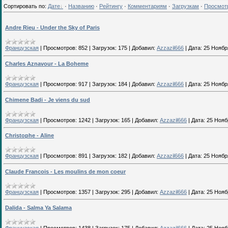
Сортировать по
:
Дате
·
Названию
·
Рейтингу
·
Комментариям
·
Загрузкам
·
Просмот
Andre Rieu - Under the Sky of Paris
Французская
|
Просмотров:
852
|
Загрузок:
175
|
Добавил:
Azzazil666
|
Дата:
25 Ноябр
Charles Aznavour - La Boheme
Французская
|
Просмотров:
917
|
Загрузок:
184
|
Добавил:
Azzazil666
|
Дата:
25 Ноябр
Chimene Badi - Je viens du sud
Французская
|
Просмотров:
1242
|
Загрузок:
165
|
Добавил:
Azzazil666
|
Дата:
25 Нояб
Christophe - Aline
Французская
|
Просмотров:
891
|
Загрузок:
182
|
Добавил:
Azzazil666
|
Дата:
25 Ноябр
Claude Francois - Les moulins de mon coeur
Французская
|
Просмотров:
1357
|
Загрузок:
295
|
Добавил:
Azzazil666
|
Дата:
25 Нояб
Dalida - Salma Ya Salama
Французская
|
Просмотров:
1438
|
Загрузок:
175
|
Добавил:
Azzazil666
|
Дата:
25 Нояб