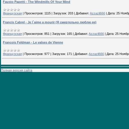
Fausto Papetti - The Windmills Of Your Mind
Французская
|
Просмотров:
1115
|
Загрузок:
203
|
Добавил:
Azzazil666
|
Дата:
25 Нояб
Francis Cabrel - Je l`aime а mourir (Я смертельно люблю ее)
Французская
|
Просмотров:
851
|
Загрузок:
165
|
Добавил:
Azzazil666
|
Дата:
25 Ноябр
Francois Feldman - Le valses de Vienne
Французская
|
Просмотров:
977
|
Загрузок:
171
|
Добавил:
Azzazil666
|
Дата:
25 Ноябр
Полная версия сайта