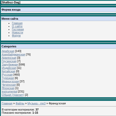
[
Shalbuz-Dag
]
Форма входа
Меню сайта
Главная
О сайте
Гостевая
Новости
Форум
Categories
Арабская
[143]
Азербайджанская
[76]
Армянская
[3]
Грузинская
[7]
Зарубежная
[599]
Индийская
[11]
Китайская
[0]
Русская
[460]
Турецкая
[6]
Французская
[37]
Чеченская
[0]
Японская
[1]
instrumental
[231]
Общая (транзит)
[2]
Главная
»
Файлы
»
Музыка - mp3
» Французская
В категории материалов
:
37
Показано материалов
:
1-15