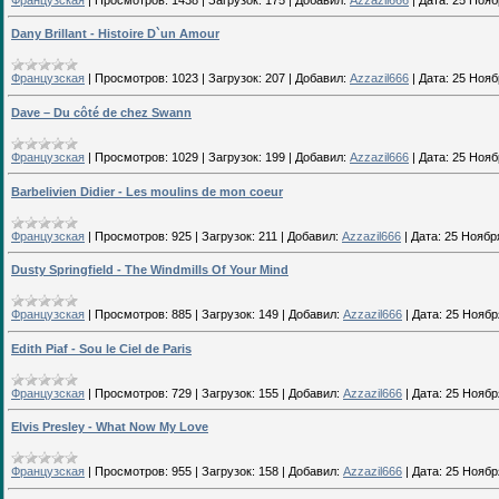
Dany Brillant - Histoire D`un Amour
Французская
|
Просмотров:
1023
|
Загрузок:
207
|
Добавил:
Azzazil666
|
Дата:
25 Нояб
Dave – Du côté de chez Swann
Французская
|
Просмотров:
1029
|
Загрузок:
199
|
Добавил:
Azzazil666
|
Дата:
25 Нояб
Barbelivien Didier - Les moulins de mon coeur
Французская
|
Просмотров:
925
|
Загрузок:
211
|
Добавил:
Azzazil666
|
Дата:
25 Ноябр
Dusty Springfield - The Windmills Of Your Mind
Французская
|
Просмотров:
885
|
Загрузок:
149
|
Добавил:
Azzazil666
|
Дата:
25 Ноябр
Edith Piaf - Sou le Ciel de Paris
Французская
|
Просмотров:
729
|
Загрузок:
155
|
Добавил:
Azzazil666
|
Дата:
25 Ноябр
Elvis Presley - What Now My Love
Французская
|
Просмотров:
955
|
Загрузок:
158
|
Добавил:
Azzazil666
|
Дата:
25 Ноябр