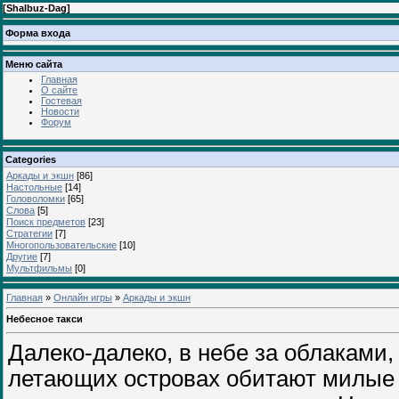
[
Shalbuz-Dag
]
Форма входа
Меню сайта
Главная
О сайте
Гостевая
Новости
Форум
Categories
Аркады и экшн
[86]
Настольные
[14]
Головоломки
[65]
Слова
[5]
Поиск предметов
[23]
Стратегии
[7]
Многопользовательские
[10]
Другие
[7]
Мультфильмы
[0]
Главная
»
Онлайн игры
»
Аркады и экшн
Небесное такси
Далеко-далеко, в небе за облаками,
летающих островах обитают милые 