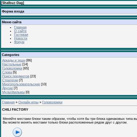
[
Shalbuz-Dag
]
Форма входа
Меню сайта
Главная
О сайте
Гостевая
Новости
Форум
Categories
Аркады и экшн
[86]
Настольные
[14]
Головоломки
[65]
Слова
[5]
Поиск предметов
[23]
Стратегии
[7]
Многопользовательские
[10]
Другие
[7]
Мультфильмы
[0]
Главная
»
Онлайн игры
»
Головоломки
CHILI FACTORY
Меняйте местами блоки таким образом, чтобы хотя бы три блока одинаковых типа вы
Вы можете менять местами только блоки расположенные рядом друг с другом.