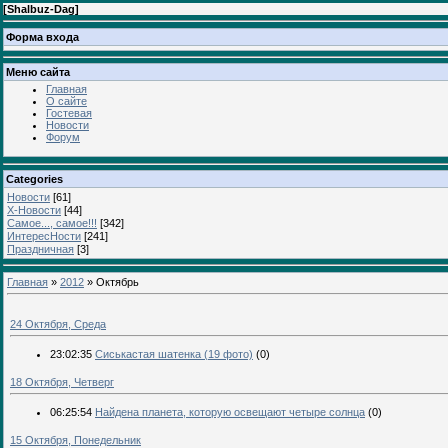
[
Shalbuz-Dag
]
Форма входа
Меню сайта
Главная
О сайте
Гостевая
Новости
Форум
Categories
Новости
[61]
Х-Новости
[44]
Самое..., самое!!!
[342]
ИнтересНости
[241]
Праздничная
[3]
Главная
»
2012
»
Октябрь
24 Октября, Среда
23:02:35
Сиськастая шатенка (19 фото)
(0)
18 Октября, Четверг
06:25:54
Найдена планета, которую освещают четыре солнца
(0)
15 Октября, Понедельник