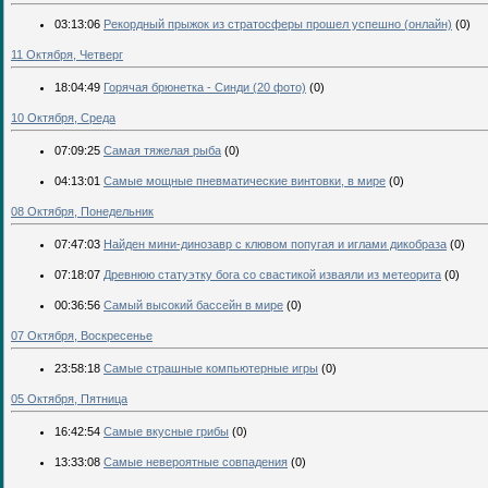
03:13:06
Рекордный прыжок из стратосферы прошел успешно (онлайн)
(0)
11 Октября, Четверг
18:04:49
Горячая брюнетка - Синди (20 фото)
(0)
10 Октября, Среда
07:09:25
Самая тяжелая рыба
(0)
04:13:01
Самые мощные пневматические винтовки, в мире
(0)
08 Октября, Понедельник
07:47:03
Найден мини-динозавр с клювом попугая и иглами дикобраза
(0)
07:18:07
Древнюю статуэтку бога со свастикой изваяли из метеорита
(0)
00:36:56
Самый высокий бассейн в мире
(0)
07 Октября, Воскресенье
23:58:18
Самые страшные компьютерные игры
(0)
05 Октября, Пятница
16:42:54
Самые вкусные грибы
(0)
13:33:08
Самые невероятные совпадения
(0)