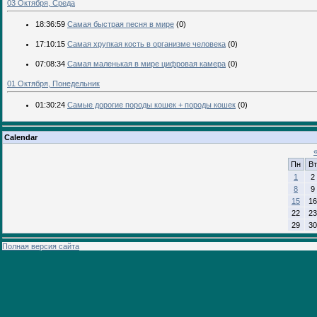
03 Октября, Среда
18:36:59
Самая быстрая песня в мире
(0)
17:10:15
Самая хрупкая кость в организме человека
(0)
07:08:34
Самая маленькая в мире цифровая камера
(0)
01 Октября, Понедельник
01:30:24
Самые дорогие породы кошек + породы кошек
(0)
Calendar
Пн
Вт
1
2
8
9
15
16
22
23
29
30
Полная версия сайта