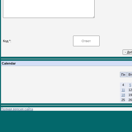
Код *:
Calendar
Пн
Вт
4
5
11
12
18
19
25
26
Полная версия сайта