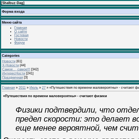
[
Shalbuz-Dag
]
Форма входа
Меню сайта
Главная
О сайте
Гостевая
Новости
Форум
Categories
Новости
[61]
Х-Новости
[44]
Самое..., самое!!!
[342]
ИнтересНости
[241]
Праздничная
[3]
Главная
»
2011
»
Июль
»
27
» «Путешествия по времени маловероятны» - считают ф
«Путешествия по времени маловероятны» - считают физики
Физики подтвердили, что отд
предел скорости: это делает 
еще менее вероятной, чем счит