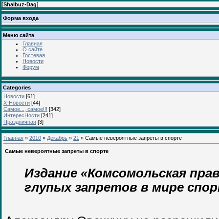
[
Shalbuz-Dag
]
Форма входа
Меню сайта
Главная
О сайте
Гостевая
Новости
Форум
Categories
Новости
[61]
Х-Новости
[44]
Самое..., самое!!!
[342]
ИнтересНости
[241]
Праздничная
[3]
Главная
»
2010
»
Декабрь
»
21
» Самые невероятные запреты в спорте
Самые невероятные запреты в спорте
Издание «Комсомольская пра
глупых запретов в мире спор