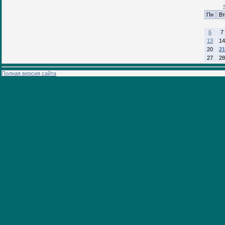
Пн
Вт
6
7
13
14
20
21
27
28
Полная версия сайта