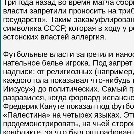
Три года назад во время матча сбо
власти запретили проносить на тр
государств». Таким закамуфлирова
символика СССР, которая в ходу у р
эстонских властей аллергия.
Футбольные власти запретили нано
нательное белье игрока. Под запре
надписи: от религиозных (например
каждого гола показывал что-нибудь
Иисусу») до политических. Самый г
разразился, когда форвард испанск
Фредерик Кануте показал под футб
«Палестина» на четырех языках. Эт
продемонстрировать, на чьей сторо
конфликте, за что был оштрафован