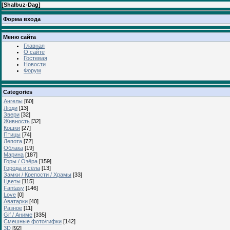
[
Shalbuz-Dag
]
Форма входа
Меню сайта
Главная
О сайте
Гостевая
Новости
Форум
Categories
Ангелы
[60]
Люди
[13]
Звери
[32]
Живность
[32]
Кошки
[27]
Птицы
[74]
Лепота
[72]
Облака
[19]
Марина
[187]
Горы / Озёра
[159]
Города и сёла
[13]
Замки / Крепости / Храмы
[33]
Цветы
[115]
Fantasy
[146]
Love
[0]
Аватарки
[40]
Разное
[11]
Gif / Аниме
[335]
Смешные фото/гифки
[142]
3D
[92]