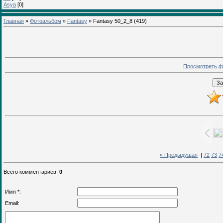
Asya
[0]
Главная
»
Фотоальбом
»
Fantasy
» Fantasy 50_2_8 (419)
Просмотреть ф
« Предыдущая
|
72
73
7
Всего комментариев
:
0
Имя *:
Email: