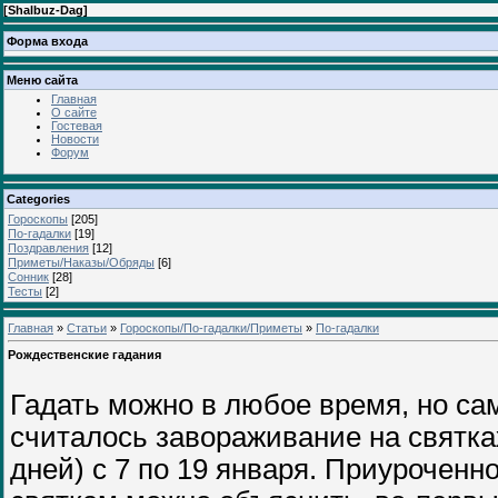
[
Shalbuz-Dag
]
Форма входа
Меню сайта
Главная
О сайте
Гостевая
Новости
Форум
Categories
Гороскопы
[205]
По-гадалки
[19]
Поздравления
[12]
Приметы/Наказы/Обряды
[6]
Сонник
[28]
Тесты
[2]
Главная
»
Статьи
»
Гороскопы/По-гадалки/Приметы
»
По-гадалки
Рождественские гадания
Гадать можно в любое время, но с
считалось завораживание на святках
дней) с 7 по 19 января. Приуроченно