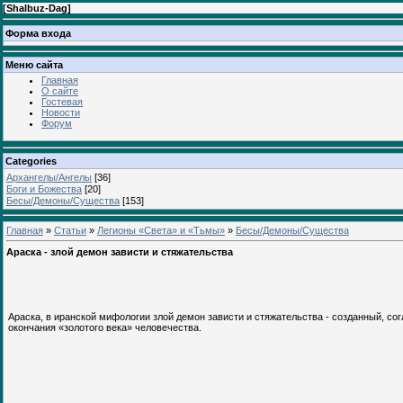
[
Shalbuz-Dag
]
Форма входа
Меню сайта
Главная
О сайте
Гостевая
Новости
Форум
Categories
Архангелы/Ангелы
[36]
Боги и Божества
[20]
Бесы/Демоны/Существа
[153]
Главная
»
Статьи
»
Легионы «Света» и «Тьмы»
»
Бесы/Демоны/Существа
Араска - злой демон зависти и стяжательства
Араска, в иранской мифологии злой демон зависти и стяжательства - созданный, со
окончания «золотого века» человечества.