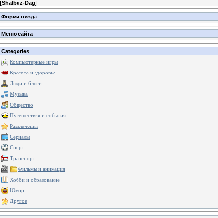
[
Shalbuz-Dag
]
Форма входа
Меню сайта
Categories
Компьютерные игры
Красота и здоровье
Люди и блоги
Музыка
Общество
Путешествия и события
Развлечения
Сериалы
Спорт
Транспорт
Фильмы и анимация
Хобби и образование
Юмор
Другое