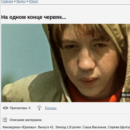
Главная
»
Видео
»
Юмор
На одном конце червяк...
00:02
Просмотры
: 0
Ералаш
Описание материала
:
Киножурнал «Ералаш». Выпуск 41. Эпизод 1.В ролях: Саша Васильев, Сережа Щелгу