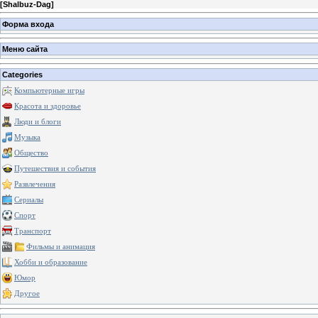
[
Shalbuz-Dag
]
Форма входа
Меню сайта
Categories
Компьютерные игры
Красота и здоровье
Люди и блоги
Музыка
Общество
Путешествия и события
Развлечения
Сериалы
Спорт
Транспорт
Фильмы и анимация
Хобби и образование
Юмор
Другое