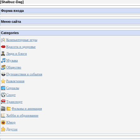
[
Shalbuz-Dag
]
Форма входа
Меню сайта
Categories
Компьютерные игры
Красота и здоровье
Люди и блоги
Музыка
Общество
Путешествия и события
Развлечения
Сериалы
Спорт
Транспорт
Фильмы и анимация
Хобби и образование
Юмор
Другое