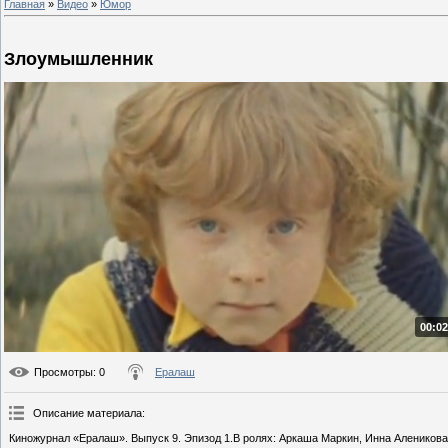
Главная
»
Видео
»
Юмор
Злоумышленник
00:02
Просмотры
: 0
Ералаш
Описание материала
:
Киножурнал «Ералаш». Выпуск 9. Эпизод 1.В ролях: Аркаша Маркин, Инна Аленикова