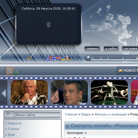
Суббота, 08 Августа 2026,
16:30:42
главная
о сайте
гостевая
НОВОС
Главная
»
Видео
»
Фильмы и анимация
» Роз
Меню сайта
Новости
Смотреть онлайн: «Розыгры
Статьи
Категория: »
Блог