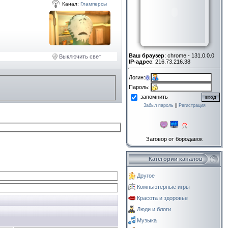
Канал:
Гламперсы
Ваш браузер
: chrome - 131.0.0.0
Выключить свет
IP-адрес
: 216.73.216.38
Логин:
Пароль:
запомнить
Забыл пароль
||
Регистрация
Заговор от бородавок
Категории каналов
Другое
Компьютерные игры
Красота и здоровье
Люди и блоги
Музыка