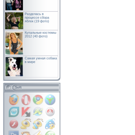
Разделась в
процессе сбора
яблок (19 фото)
Купальные костюмы
2012 (40 фото)
Самая умная собака
в мире
Soft