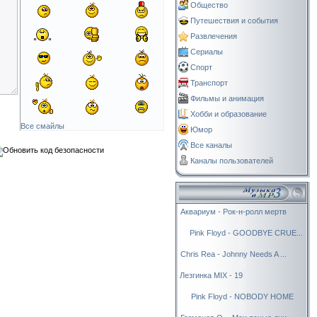
Общество
Путешествия и события
Развлечения
Сериалы
Спорт
Транспорт
Фильмы и анимация
Хобби и образование
Все смайлы
Юмор
Все каналы
Каналы пользователей
Аквариум - Рок-н-ролл мертв
Pink Floyd - GOODBYE CRUE...
Chris Rea - Johnny Needs A ...
Лезгинка MIX - 19
Pink Floyd - NOBODY HOME