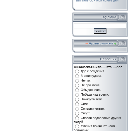
Газманов О. - Мои ясные дни
Tag cloud
Архив записей
Опросник
Физическая Сила — это …???
Дар с рождения.
Знание удара.
Нечто.
Не про меня.
Обыденность.
Победа над всеми.
Показуха тела.
Сила.
Соперничество.
Спорт.
Способ подавления других
людей.
Умения причинять боль
ближнему.