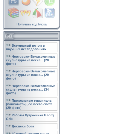
Получить код блока
Всемирный потоп в
научных исследованиях.
Чертовски-Великолепные
скульптуры из песка... (28
фото)
Чертовски-Великолепные
скульптуры из песка... (29
фото)
Чертовски-Великолепные
скульптуры из песка... (34
фото)
Прикольные терминалы
(банкоматы), со всего света....
(29 фото)
Работы Художника Georg
Grie
Доспехи бога
40 вещей, которые нас