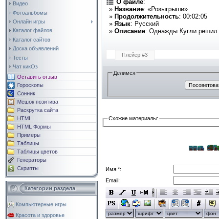
О файле
:
Видео
»
Название
: «Розыгрыши»
Фотоальбомы
»
Продолжительность
: 00:02:05
Онлайн игры
»
Язык
: Русский
»
Описание
: Однажды Кугли решил 
Каталог файлов
Каталог сайтов
Доска объявлений
Плейер #3
Тесты
Чат кикОз
Делимся
Оставить отзыв
Гороскопы
Сонник
Мешок позитива
Раскрутка сайта
Схожие материалы:
HTML
HTML Формы
Примеры
Таблицы
Таблицы цветов
Генераторы
Скрипты
Имя *:
Email:
Категории раздела
Компьютерные игры
Красота и здоровье