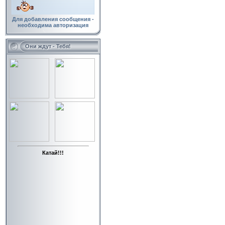
Для добавления сообщения -
необходима авторизация
Они ждут - Тебя!
Катай!!!