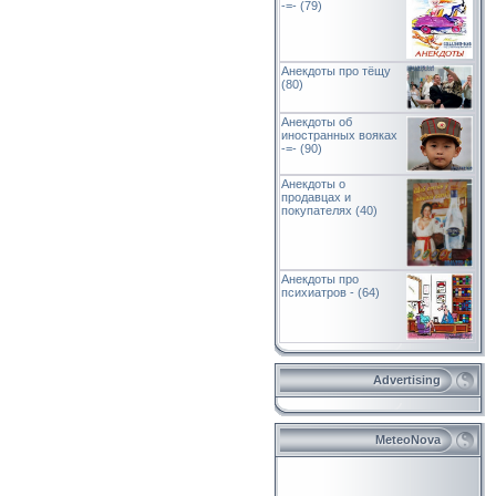
-=- (79)
Анекдоты про тёщу
(80)
Анекдоты об
иностранных вояках
-=- (90)
Анекдоты о
продавцах и
покупателях (40)
Анекдоты про
психиатров - (64)
Advertising
MeteoNova