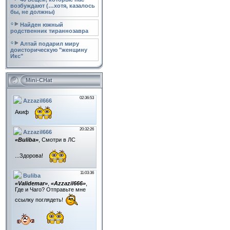
возбуждают (…хотя, казалось
бы, не должны)
Найден южный
родственник тираннозавра
Алтай подарил миру
доисторическую "женщину
Икс"
Mini-CHat