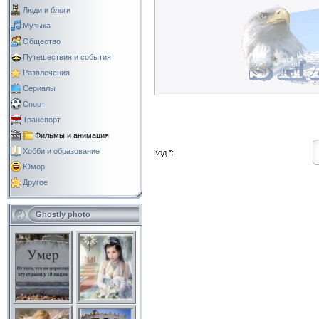
Люди и блоги
Музыка
Общество
Путешествия и события
Развлечения
Сериалы
Спорт
Транспорт
Фильмы и анимация
Хобби и образование
Код *:
Юмор
Другое
Ghostly photo