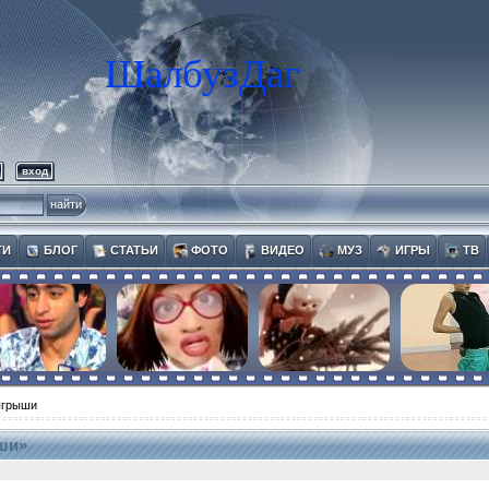
ШалбузДаг
вход
ТИ
БЛОГ
СТАТЬИ
ФОТО
ВИДЕО
МУЗ
ИГРЫ
ТВ
ыгрыши
ши»