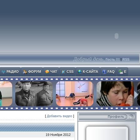
Добрый день,
Гость !!!
|
RSS
РАДИО
ФОРУМ
ЧАТ
CSS
К-САЙТА
FAQ
E
[
Добавить видео
]
Профиль
19 Ноября 2012