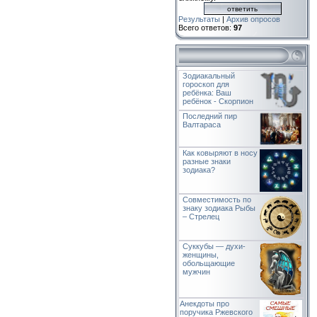
Результаты
|
Архив опросов
Всего ответов:
97
Зодиакальный
гороскоп для
ребёнка: Ваш
ребёнок - Скорпион
Последний пир
Валтараса
Как ковыряют в носу
разные знаки
зодиака?
Совместимость по
знаку зодиака Рыбы
– Стрелец
Суккубы — духи-
женщины,
обольщающие
мужчин
Анекдоты про
поручика Ржевского