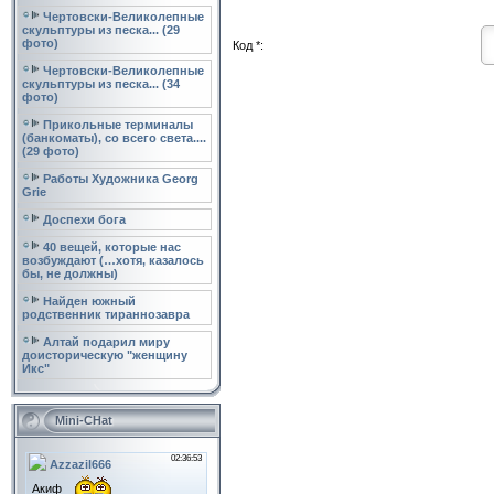
Чертовски-Великолепные
скульптуры из песка... (29
фото)
Код *:
Чертовски-Великолепные
скульптуры из песка... (34
фото)
Прикольные терминалы
(банкоматы), со всего света....
(29 фото)
Работы Художника Georg
Grie
Доспехи бога
40 вещей, которые нас
возбуждают (…хотя, казалось
бы, не должны)
Найден южный
родственник тираннозавра
Алтай подарил миру
доисторическую "женщину
Икс"
Mini-CHat