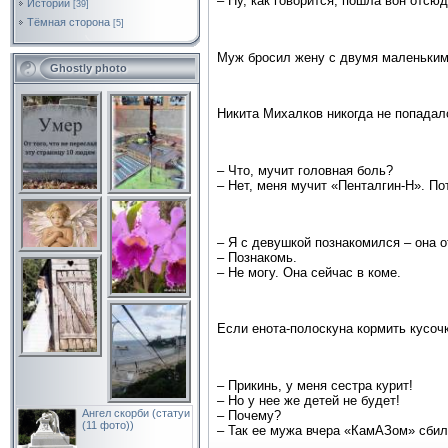
– Ну, как говорится, пошла вон отсюд
Истории
[39]
Тёмная сторона
[5]
Муж бросил жену с двумя маленьким
Ghostly photo
Никита Михалков никогда не попадал
– Что, мучит головная боль?
– Нет, меня мучит «Пенталгин-Н». По
– Я с девушкой познакомился – она о
– Познакомь.
– Не могу. Она сейчас в коме.
Если енота-полоскуна кормить кусоч
– Прикинь, у меня сестра курит!
– Но у нее же детей не будет!
Ангел скорби (статуи
– Почему?
(11 фото))
– Так ее мужа вчера «КамАЗом» сбил