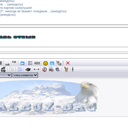
(анекдоты)
к ... (анекдоты)
ую партию хаХатушек!
", никогда не бывает голодным... (анекдоты)
 (анекдоты)