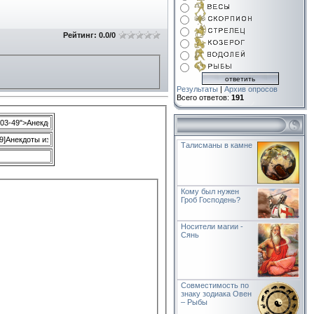
Рейтинг:
0.0
/
0
Результаты
|
Архив опросов
Всего ответов:
191
Талисманы в камне
Кому был нужен
Гроб Господень?
Носители магии -
Сянь
Совместимость по
знаку зодиака Овен
– Рыбы