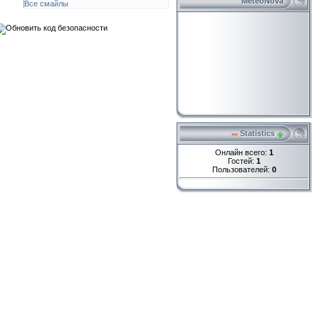
MeteoNova
Все смайлы
Statistics
Онлайн всего:
1
Гостей:
1
Пользователей:
0