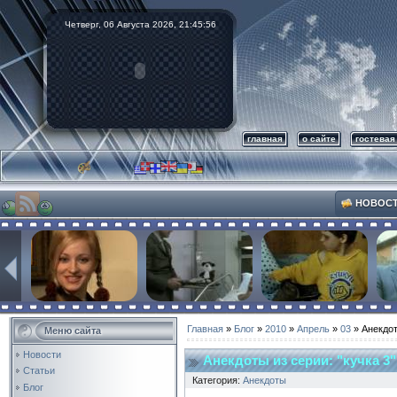
Четверг, 06 Августа 2026,
21:45:57
главная
о сайте
гостевая
НОВОС
Главная
»
Блог
»
2010
»
Апрель
»
03
» Анекдот
Меню сайта
Новости
Анекдоты из серии: "кучка 3"
Статьи
Категория:
Анекдоты
Блог