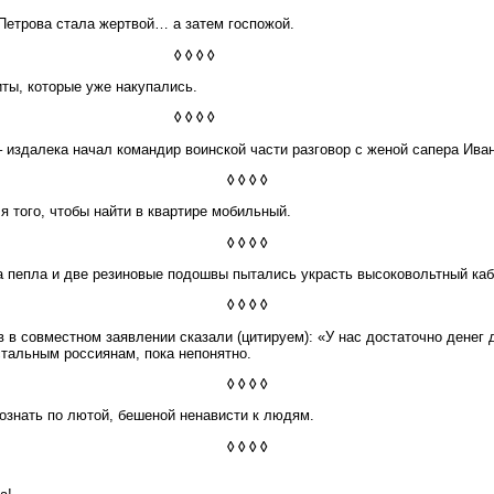
Петрова стала жертвой… а затем госпожой.
◊ ◊ ◊ ◊
иты, которые уже накупались.
◊ ◊ ◊ ◊
 издалека начал командир воинской части разговор с женой сапера Ива
◊ ◊ ◊ ◊
 того, чтобы найти в квартире мобильный.
◊ ◊ ◊ ◊
а пепла и две резиновые подошвы пытались украсть высоковольтный каб
◊ ◊ ◊ ◊
в совместном заявлении сказали (цитируем): «У нас достаточно денег 
стальным россиянам, пока непонятно.
◊ ◊ ◊ ◊
ознать по лютой, бешеной ненависти к людям.
◊ ◊ ◊ ◊