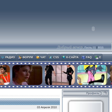
Добрый вечер,
Гость !!!
|
RSS
РАДИО
ФОРУМ
ЧАТ
CSS
К-САЙТА
FAQ
E
Профиль
03 Апреля 2010