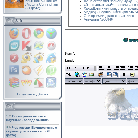
Виктория Каннингем
Жена оставляет записку мужу ... 
/ Victoria Cunningham
«Это фантастика!» - восклицал вол
(21 фото)
Ха-хаДоты - не пропусти очередн
Медведь, научившийся кричать "АУ
Они прожили долго и счастливо...
Анекдоты №00846
Soft
Имя *:
Email:
Получить код блока
Всемирный потоп в
научных исследованиях.
Чертовски-Великолепные
скульптуры из песка... (28
фото)