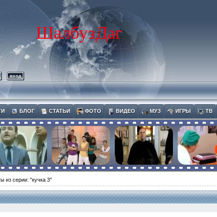
ШалбузДаг
вход
ТИ
БЛОГ
СТАТЬИ
ФОТО
ВИДЕО
МУЗ
ИГРЫ
ТВ
ы из серии: "кучка 3"