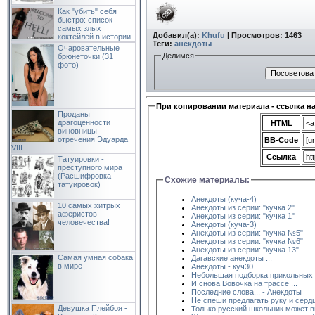
Как "убить" себя
быстро: список
самых злых
Добавил(а):
Khufu
| Просмотров: 1463
коктейлей в истории
Теги:
анекдоты
Очаровательные
Делимся
брюнеточки (31
фото)
При копировании материала - ссылка н
Проданы
драгоценности
HTML
виновницы
отречения Эдуарда
BB-Code
VIII
Ссылка
Татуировки -
преступного мира
(Расшифровка
Схожие материалы:
татуировок)
Анекдоты (куча-4)
10 самых хитрых
Анекдоты из серии: "кучка 2"
аферистов
Анекдоты из серии: "кучка 1"
человечества!
Анекдоты (куча-3)
Анекдоты из серии: "кучка №5"
Анекдоты из серии: "кучка №6"
Анекдоты из серии: "кучка 13"
Самая умная собака
Дагавские анекдоты ...
в мире
Анекдоты - куч30
Небольшая подборка прикольных 
И снова Вовочка на трассе ...
Последние слова... - Анекдоты
Не спеши предлагать руку и сердц
Девушка Плейбоя -
Только русский школьник может в