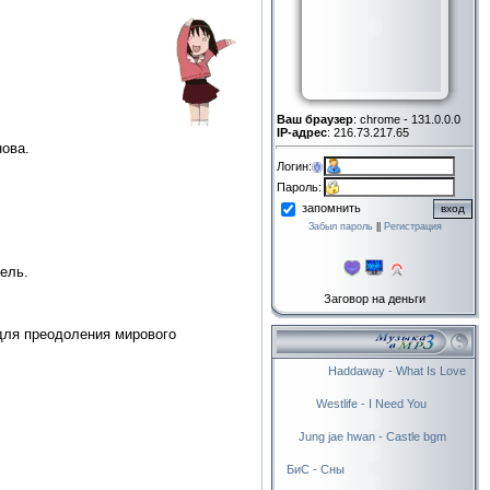
Ваш браузер
: chrome - 131.0.0.0
IP-адрес
: 216.73.217.65
нова.
Логин:
Пароль:
запомнить
Забыл пароль
||
Регистрация
ель.
Заговор на деньги
для преодоления мирового
Haddaway - What Is Love
Westlife - I Need You
Jung jae hwan - Castle bgm
БиС - Сны