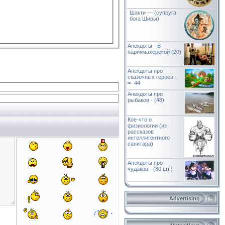
Шакти — (супруга
бога Шивы)
Анекдоты - В
парикмахерской (20)
Анекдоты про
сказочных героев -
=- 44
Анекдоты про
рыбаков - (48)
Кое-что о
физиологии (из
рассказов
интеллигентного
санитара)
Анекдоты про
чудаков - (80 шт.)
Advertising