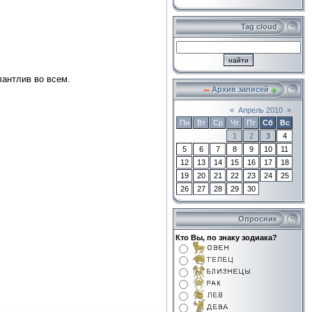
Tag cloud
лантлив во всем.
Архив записей
«
Апрель 2010
»
Пн
Вт
Ср
Чт
Пт
Сб
Вс
1
2
3
4
5
6
7
8
9
10
11
12
13
14
15
16
17
18
19
20
21
22
23
24
25
26
27
28
29
30
Опросник
Кто Вы, по знаку зодиака?