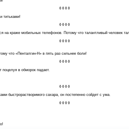
а!
◊ ◊ ◊ ◊
и титьками!
◊ ◊ ◊ ◊
ся на краже мобильных телефонов. Потому что талантливый человек та
◊ ◊ ◊ ◊
тому что «Пенталгин-Н» в пять раз сильнее боли!
◊ ◊ ◊ ◊
т поцелуя в обморок падает.
◊ ◊ ◊ ◊
ками быстрорастворимого сахара, он постепенно сойдет с ума.
◊ ◊ ◊ ◊
о!