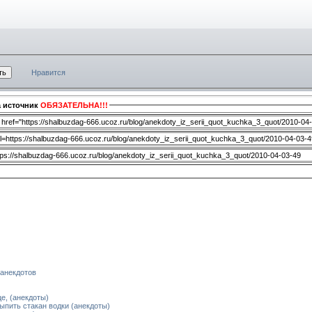
Нравится
а источник
ОБЯЗАТЕЛЬНА!!!
анекдотов
е, (анекдоты)
ыпить стакан водки (анекдоты)