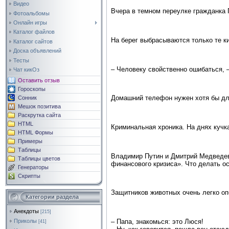
Видео
Вчера в темном переулке гражданка 
Фотоальбомы
Онлайн игры
Каталог файлов
На берег выбрасываются только те к
Каталог сайтов
Доска объявлений
Тесты
– Человеку свойственно ошибаться, –
Чат кикОз
Оставить отзыв
Гороскопы
Домашний телефон нужен хотя бы для
Сонник
Мешок позитива
Раскрутка сайта
HTML
Криминальная хроника. На днях кучк
HTML Формы
Примеры
Таблицы
Владимир Путин и Дмитрий Медведев 
Таблицы цветов
финансового кризиса». Что делать о
Генераторы
Скрипты
Защитников животных очень легко оп
Категории раздела
Анекдоты
[215]
– Папа, знакомься: это Люся!
Приколы
[41]