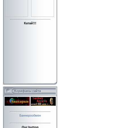
Катай!!!
Корифаны сайта
Баннерообмен
Our button