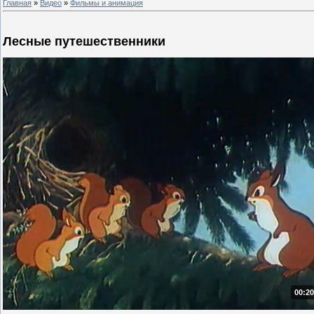
Главная
»
Видео
»
Фильмы и анимация
Лесные путешественники
00:20