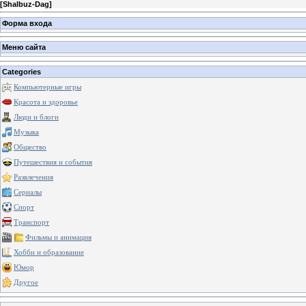
[
Shalbuz-Dag
]
Форма входа
Меню сайта
Categories
Компьютерные игры
Красота и здоровье
Люди и блоги
Музыка
Общество
Путешествия и события
Развлечения
Сериалы
Спорт
Транспорт
Фильмы и анимация
Хобби и образование
Юмор
Другое