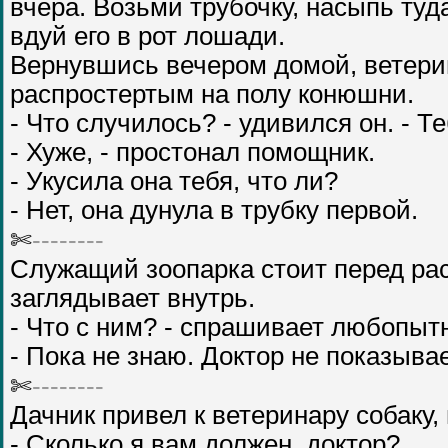
вчера. Возьми трубочку, насыпь туд
вдуй его в рот лошади.
Вернувшись вечером домой, ветери
распростертым на полу конюшни.
- Что случилось? - удивился он. - Т
- Хуже, - простонал помощник.
- Укусила она тебя, что ли?
- Нет, она дунула в трубку первой.
✄
--------
Служащий зоопарка стоит перед рас
заглядывает внутрь.
- Что с ним? - спрашивает любопыт
- Пока не знаю. Доктор не показывае
✄
--------
Дачник привел к ветеринару собаку
- Сколько я вам должен, доктор?