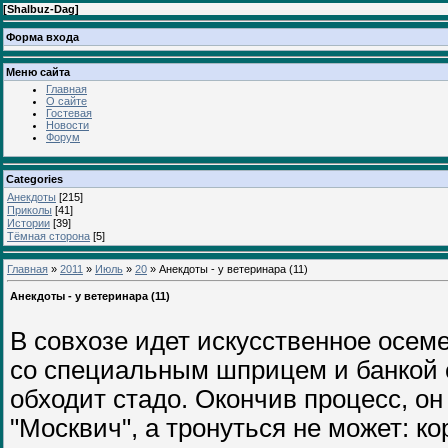
[
Shalbuz-Dag
]
Форма входа
Меню сайта
Главная
О сайте
Гостевая
Новости
Форум
Categories
Анекдоты
[215]
Приколы
[41]
Истории
[39]
Тёмная сторона
[5]
Главная
»
2011
»
Июль
»
20
» Анекдоты - у ветеринара (11)
Анекдоты - у ветеринара (11)
В совхозе идет искусственное осем
со специальным шприцем и банкой
обходит стадо. Окончив процесс, он
"Москвич", а тронуться не может: 