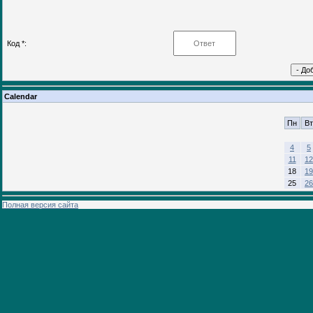
Код *:
Calendar
Пн
Вт
4
5
11
12
18
19
25
26
Полная версия сайта