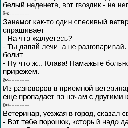
белый наденете, вот гвоздик - на не
✄
--------
Занемог как-то один спесивый ветвр
спрашивает:
- На что жалуетесь?
- Ты давай лечи, а не разговаривай.
болит.
- Ну что ж... Клава! Намажьте боль
прирежем.
✄
--------
Из разговоров в приемной ветеринар
еще пропадает по ночам с другими к
✄
--------
Ветеринар, уезжая в город, сказал 
- Вот тебе порошок, который надо д