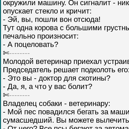
окружили машину. Он сигналит - ник
опускает стекло и кричит:
- Эй, вы, пошли вон отсюда!
Тут одна корова с большими грустны
печально произносит:
- А поцеловать?
✄
--------
Молодой ветеринар приехал устраив
Председатель решает подколоть его
- Это вы - доктор для скотины?
- Да, я, а что у вас болит?
✄
--------
Владелец собаки - ветеринару:
- Мой пес повадился бегать за маш
сумасшедший. Вы можете вылечить
- От чего? Все псы бегают за автом