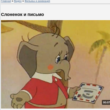
Главная
»
Видео
»
Фильмы и анимация
Слоненок и письмо
00:07