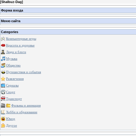
[
Shalbuz-Dag
]
Форма входа
Меню сайта
Categories
Компьютерные игры
Красота и здоровье
Люди и блоги
Музыка
Общество
Путешествия и события
Развлечения
Сериалы
Спорт
Транспорт
Фильмы и анимация
Хобби и образование
Юмор
Другое