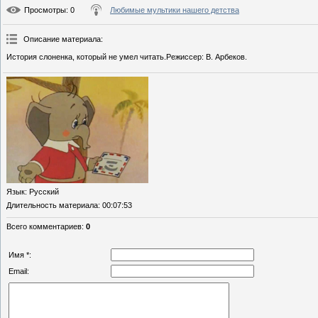
Просмотры
: 0
Любимые мультики нашего детства
Описание материала
:
История слоненка, который не умел читать.Режиссер: В. Арбеков.
Язык
: Русский
Длительность материала
: 00:07:53
Всего комментариев
:
0
Имя *:
Email: