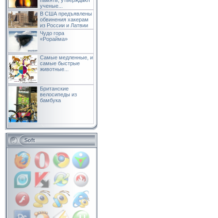
память, утверждают
ученые...
В США предъявлены
обвинения хакерам
из России и Латвии
Чудо гора
«Рорайма»
Самые медленные, и
самые быстрые
животные...
Британские
велосипеды из
бамбука
Soft