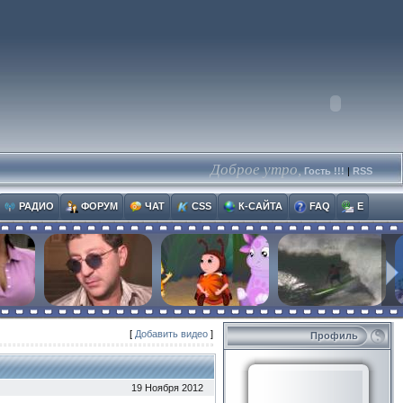
Доброе утро,
Гость !!!
|
RSS
РАДИО
ФОРУМ
ЧАТ
CSS
К-САЙТА
FAQ
E
[
Добавить видео
]
Профиль
19 Ноября 2012