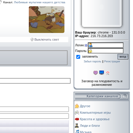
Канал:
Любимые мультики нашего детства
Ваш браузер
: chrome - 131.0.0.0
IP-адрес
: 216.73.216.203
Выключить свет
Логин:
Пароль:
запомнить
Забыл пароль
||
Регистрация
Заговор на плодовитость и
размножение
Категории каналов
Другое
Компьютерные игры
Красота и здоровье
Люди и блоги
Музыка