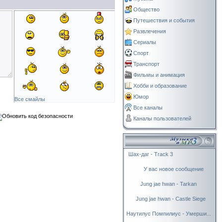
Общество
Путешествия и события
Развлечения
Сериалы
Спорт
Транспорт
Фильмы и анимация
Хобби и образование
Юмор
Все смайлы
Все каналы
Каналы пользователей
Шах-даг - Track 3
У вас новое сообщение
Jung jae hwan - Tarkan
Jung jae hwan - Castle Siege
Наутилус Помпилиус - Умерши...