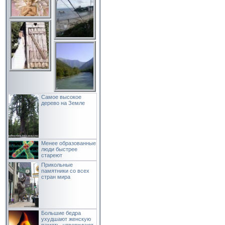
Самое высокое
дерево на Земле
Менее образованные
люди быстрее
стареют
Прикольные
памятники со всех
стран мира
Большие бедра
ухудшают женскую