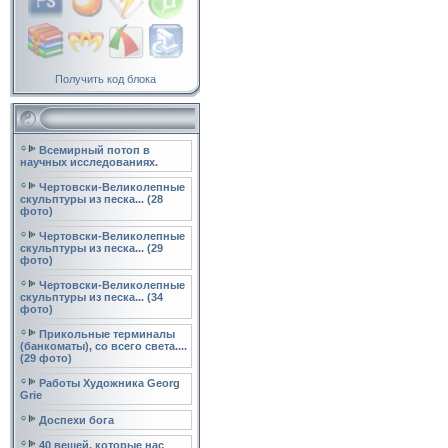
Получить код блока
Всемирный потоп в
научных исследованиях.
Чертовски-Великолепные
скульптуры из песка... (28
фото)
Чертовски-Великолепные
скульптуры из песка... (29
фото)
Чертовски-Великолепные
скульптуры из песка... (34
фото)
Прикольные терминалы
(банкоматы), со всего света....
(29 фото)
Работы Художника Georg
Grie
Доспехи бога
40 вещей, которые нас