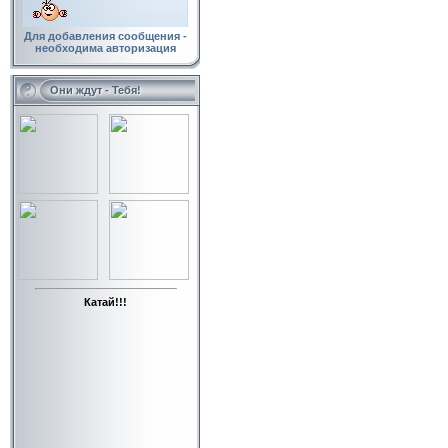
Для добавления сообщения -
необходима авторизация
Они ждут - Тебя!
Катай!!!