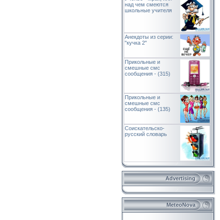
над чем смеются
школьные учителя
Анекдоты из серии:
"кучка 2"
Прикольные и
смешные смс
сообщения - (315)
Прикольные и
смешные смс
сообщения - (135)
Соискательско-
русский словарь
Advertising
MeteoNova