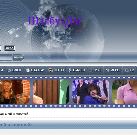
ШалбузДаг
вход
ТИ
БЛОГ
СТАТЬИ
ФОТО
ВИДЕО
МУЗ
ИГРЫ
ТВ
шмелей и королей
ей и королей»