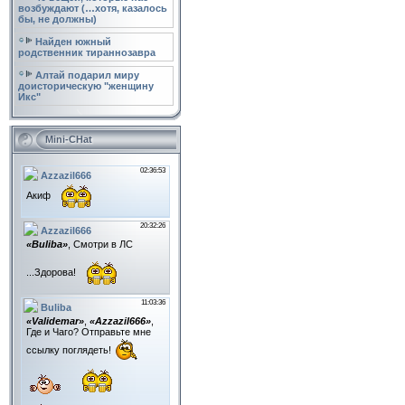
возбуждают (…хотя, казалось
бы, не должны)
Найден южный
родственник тираннозавра
Алтай подарил миру
доисторическую "женщину
Икс"
Mini-CHat