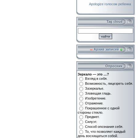
Apologize голосом ребенка
Tag cloud
Архив записей
Опросник
Зеркало — это …?
Взгляд в себя.
Возможность, лицезреть себя.
Зазеркалье.
Зловещая гладь.
Изобретение.
Отражение.
Покрашенное с одной
стороны стекло.
Предмет.
Силуэт.
Способ опознания себя.
То, что позволяет каждый
день восхищаться собой.