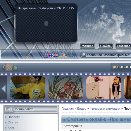
Воскресенье, 09 Августа 2026,
11:51:28
главная
о сайте
гостевая
НОВОС
Главная
»
Видео
»
Фильмы и анимация
» Про 
Меню сайта
Новости
Смотреть онлайн: «Про шмел
Статьи
Категория: »
Блог