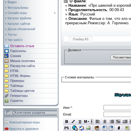
О файле
:
Видео
»
Название
: «Про шмелей и короле
Фотоальбомы
»
Продолжительность
: 00:09:43
Онлайн игры
»
Язык
: Русский
»
Описание
: Фильм о том, что зло
Каталог файлов
прекрасным.Режиссер: А. Горленко.
Каталог сайтов
Доска объявлений
Тесты
Плейер #3
Чат кикОз
Оставить отзыв
Делимся
Гороскопы
Сонник
Мешок позитива
Раскрутка сайта
HTML
HTML Формы
Схожие материалы:
Примеры
Таблицы
Таблицы цветов
Генераторы
Скрипты
Имя *:
Категории раздела
Email:
Компьютерные игры
Красота и здоровье