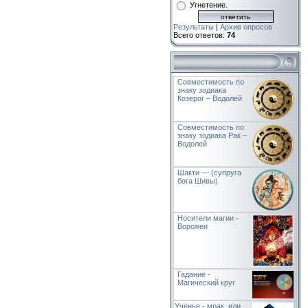
Угнетение.
Результаты
|
Архив опросов
Всего ответов:
74
Совместимость по
знаку зодиака
Козерог – Водолей
Совместимость по
знаку зодиака Рак –
Водолей
Шакти — (супруга
бога Шивы)
Носители магии -
Ворожеи
Гадание -
Магический круг
Ученье - мрак, или