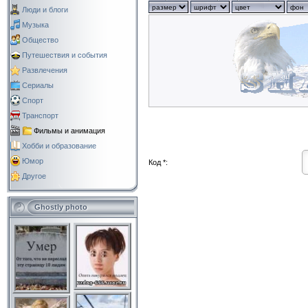
Люди и блоги
Музыка
Общество
Путешествия и события
Развлечения
Сериалы
Спорт
Транспорт
Фильмы и анимация
Хобби и образование
Юмор
Код *:
Другое
Ghostly photo