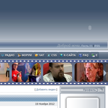
Доброй ночи,
Гость !!!
|
RSS
РАДИО
ФОРУМ
ЧАТ
CSS
К-САЙТА
FAQ
E
[
Добавить видео
]
Профиль
19 Ноября 2012