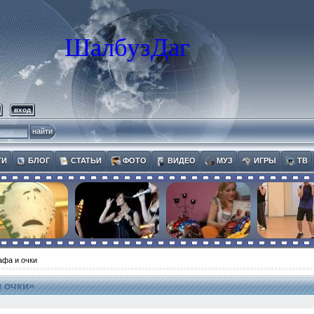
ШалбузДаг
вход
ТИ
БЛОГ
СТАТЬИ
ФОТО
ВИДЕО
МУЗ
ИГРЫ
ТВ
фа и очки
 очки»