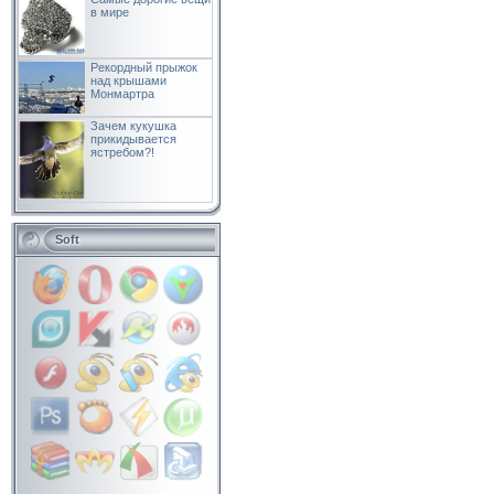
в мире
Рекордный прыжок
над крышами
Монмартра
Зачем кукушка
прикидывается
ястребом?!
Soft