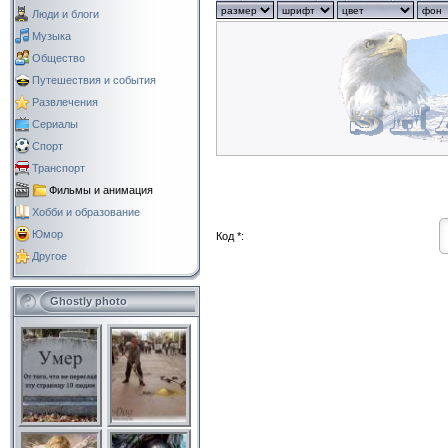
Люди и блоги
Музыка
Общество
Путешествия и события
Развлечения
Сериалы
Спорт
Транспорт
Фильмы и анимация
Хобби и образование
Юмор
Код *:
Другое
Ghostly photo