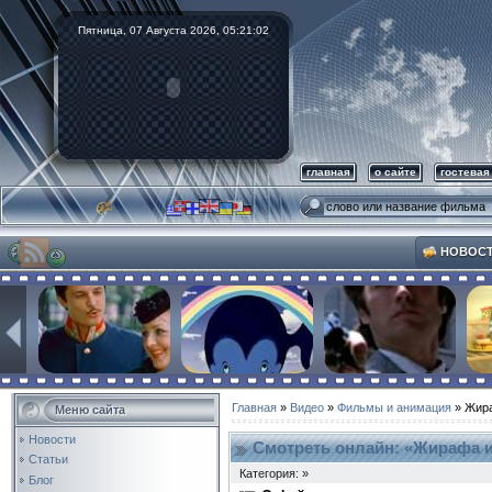
Пятница, 07 Августа 2026,
05:21:03
главная
о сайте
гостевая
НОВОС
Главная
»
Видео
»
Фильмы и анимация
» Жира
Меню сайта
Новости
Смотреть онлайн: «Жирафа и
Статьи
Категория: »
Блог