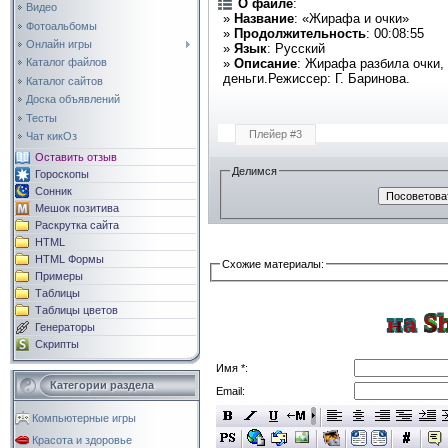
О файле
:
Видео
»
Название
: «Жирафа и очки»
Фотоальбомы
»
Продолжительность
: 00:08:55
Онлайн игры
»
Язык
: Русский
»
Описание
: Жирафа разбила очки, 
Каталог файлов
деньги.Режиссер: Г. Баринова.
Каталог сайтов
Доска объявлений
Тесты
Плейер #3
Чат кикОз
Оставить отзыв
Делимся
Гороскопы
Сонник
Мешок позитива
Раскрутка сайта
HTML
HTML Формы
Схожие материалы:
Примеры
Таблицы
Таблицы цветов
Генераторы
Скрипты
Имя *:
Категории раздела
Email:
Компьютерные игры
Красота и здоровье