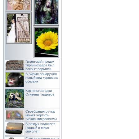
Гигантский предок
тираннозавра был
покрыт перьями
В Бирме обнаружен
новый вид курносых
обезьян
Картины-загадки
Стивена Гарднера
Серебряная ручка
может чертить
гибкие микросхемы
В воздух поднялся
первый в мире
махолёт...
Самые дорогие вещи