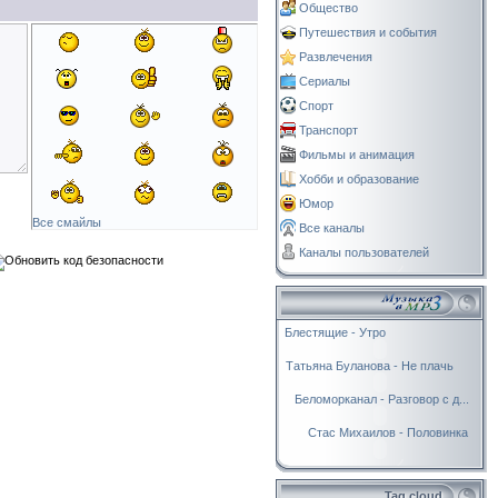
Общество
Путешествия и события
Развлечения
Сериалы
Спорт
Транспорт
Фильмы и анимация
Хобби и образование
Юмор
Все смайлы
Все каналы
Каналы пользователей
Блестящие - Утро
Татьяна Буланова - Не плачь
Беломорканал - Разговор с д...
Стас Михаилов - Половинка
Tag cloud