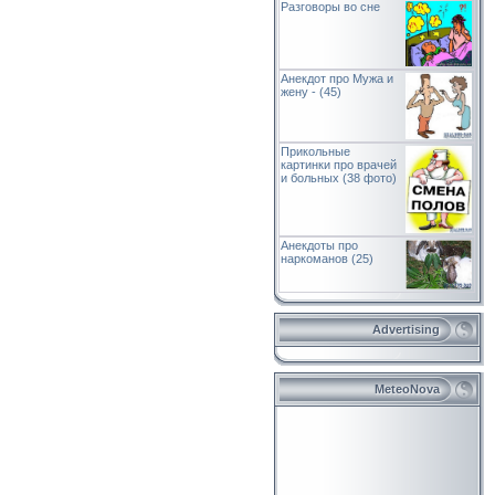
Разговоры во сне
Анекдот про Мужа и
жену - (45)
Прикольные
картинки про врачей
и больных (38 фото)
Анекдоты про
наркоманов (25)
Advertising
MeteoNova