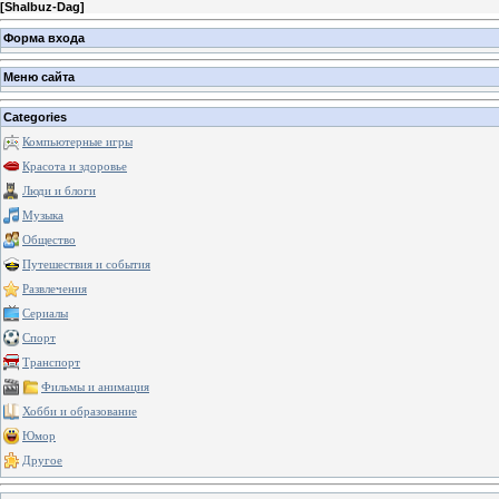
[
Shalbuz-Dag
]
Форма входа
Меню сайта
Categories
Компьютерные игры
Красота и здоровье
Люди и блоги
Музыка
Общество
Путешествия и события
Развлечения
Сериалы
Спорт
Транспорт
Фильмы и анимация
Хобби и образование
Юмор
Другое