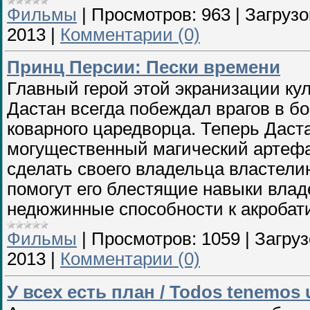
Фильмы
|
Просмотров:
963
|
Загрузо
2013
|
Комментарии (0)
Принц Персии: Пески времени
Главный герой этой экранизации ку
Дастан всегда побеждал врагов в бо
коварного царедворца. Теперь Даста
могущественный магический артефа
сделать своего владельца властели
помогут его блестящие навыки влад
недюжинные способности к акробати
Фильмы
|
Просмотров:
1059
|
Загруз
2013
|
Комментарии (0)
У всех есть план / Todos tenemos 