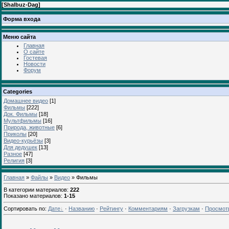
[
Shalbuz-Dag
]
Форма входа
Меню сайта
Главная
О сайте
Гостевая
Новости
Форум
Categories
Домашнее видео
[1]
Фильмы
[222]
Док. Фильмы
[18]
Мультфильмы
[16]
Природа, животные
[6]
Приколы
[20]
Видео-курьёзы
[3]
Для дедушек
[13]
Разное
[47]
Религия
[3]
Главная
»
Файлы
»
Видео
» Фильмы
В категории материалов
:
222
Показано материалов
:
1-15
Сортировать по
:
Дате
·
Названию
·
Рейтингу
·
Комментариям
·
Загрузкам
·
Просмот