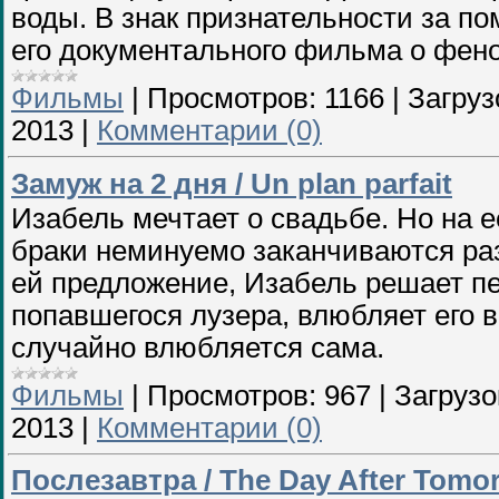
воды. В знак признательности за п
его документального фильма о фен
Фильмы
|
Просмотров:
1166
|
Загруз
2013
|
Комментарии (0)
Замуж на 2 дня / Un plan parfait
Изабель мечтает о свадьбе. Но на 
браки неминуемо заканчиваются раз
ей предложение, Изабель решает пе
попавшегося лузера, влюбляет его в 
случайно влюбляется сама.
Фильмы
|
Просмотров:
967
|
Загрузо
2013
|
Комментарии (0)
Послезавтра / The Day After Tomo