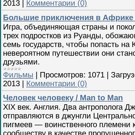
2013
|
Комментарии (0)
Большие приключения в Африке / 
Игра, объединяющая страны и покол
трех подростков из Руанды, обожа
семь государств, чтобы попасть на
невероятном путешествии они стан
друзьями.
Фильмы
|
Просмотров:
1071
|
Загруз
2013
|
Комментарии (0)
Человек человеку / Man to Man
XIX век. Англия. Два антрополога 
отправляются в джунгли Центральн
пигмеев — воинственного племени 
сообществу в качестве пропущенно