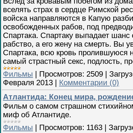
Вслед за кровавым побегом из дома
вселять страх в сердце Римской рес
войска направляются в Капую разби
освобожденных рабов, под предвод
Спартака. Спартаку выпадает шанс 
рабство, а его жену на смерть. Вы
Спартака, всю кровь пролившуюся н
самый страстный секс, подлость, пр
Фильмы
|
Просмотров:
2509
|
Загруз
Февраля 2013
|
Комментарии (0)
Атлантида: Конец мира, рождени
Фильм о самом страшном стихийном
миф об Атлантиде.
Фильмы
|
Просмотров:
1163
|
Загруз