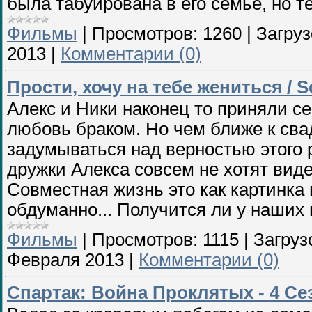
была табуирована в его семье, но 
Фильмы
|
Просмотров:
1260
|
Загруз
2013
|
Комментарии (0)
Прости, хочу на тебе жениться / Sc
Алекс и Ники наконец то приняли с
любовь браком. Но чем ближе к сва
задумываться над верностью этого 
дружки Алекса совсем не хотят виде
Совместная жизнь это как картинка 
обдуманно... Получится ли у наших 
Фильмы
|
Просмотров:
1115
|
Загруз
Февраля 2013
|
Комментарии (0)
Спартак: Война Проклятых - 4 Сез