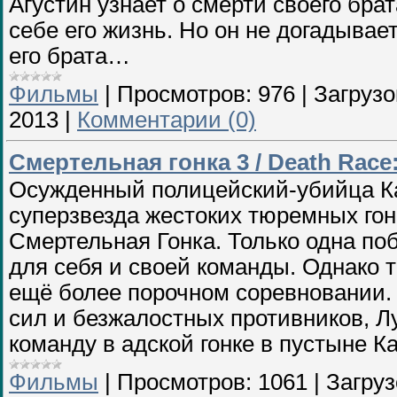
Агустин узнает о смерти своего бр
себе его жизнь. Но он не догадыва
его брата…
Фильмы
|
Просмотров:
976
|
Загрузо
2013
|
Комментарии (0)
Смертельная гонка 3 / Death Race:
Осужденный полицейский-убийца Ка
суперзвезда жестоких тюремных гон
Смертельная Гонка. Только одна поб
для себя и своей команды. Однако 
ещё более порочном соревновании.
сил и безжалостных противников, Лу
команду в адской гонке в пустыне К
Фильмы
|
Просмотров:
1061
|
Загруз