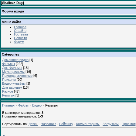
[
Shalbuz-Dag
]
Форма входа
Меню сайта
Главная
О сайте
Гостевая
Новости
Форум
Categories
Домашнее видео
[1]
Фильмы
[222]
Док. Фильмы
[18]
Мультфильмы
[16]
Природа, животные
[6]
Приколы
[20]
Видео-курьёзы
[3]
Для дедушек
[13]
Разное
[47]
Религия
[3]
Главная
»
Файлы
»
Видео
» Религия
В категории материалов
:
3
Показано материалов
:
1-3
Сортировать по
:
Дате
·
Названию
·
Рейтингу
·
Комментариям
·
Загрузкам
·
Просмот