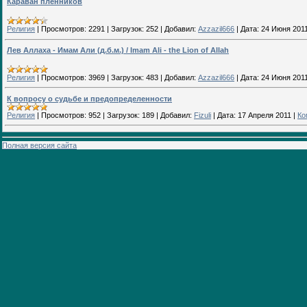
Караван пленников
Религия
|
Просмотров:
2291
|
Загрузок:
252
|
Добавил:
Azzazil666
|
Дата:
24 Июня 201
Лев Аллаха - Имам Али (д.б.м.) / Imam Ali - the Lion of Allah
Религия
|
Просмотров:
3969
|
Загрузок:
483
|
Добавил:
Azzazil666
|
Дата:
24 Июня 201
К вопросу о судьбе и предопределенности
Религия
|
Просмотров:
952
|
Загрузок:
189
|
Добавил:
Fizuli
|
Дата:
17 Апреля 2011
|
Ко
Полная версия сайта