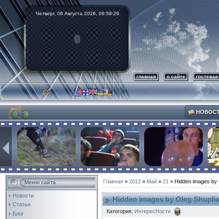
Четверг, 06 Августа 2026,
09:58:30
главная
о сайте
гостевая
НОВОС
Главная
»
2012
»
Май
»
21
» Hidden images by 
Меню сайта
Новости
Hidden images by Oleg Shupl
Статьи
Категория:
ИнтересНости
Блог