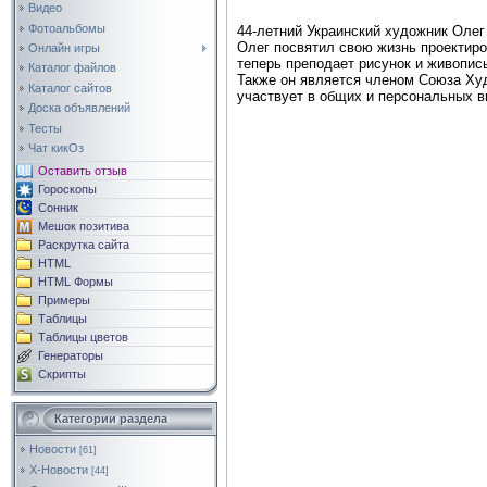
Видео
Фотоальбомы
44-летний Украинский художник Оле
Олег посвятил свою жизнь проектиро
Онлайн игры
теперь преподает рисунок и живопис
Каталог файлов
Также он является членом Союза Худ
Каталог сайтов
участвует в общих и персональных в
Доска объявлений
Тесты
Чат кикОз
Оставить отзыв
Гороскопы
Сонник
Мешок позитива
Раскрутка сайта
HTML
HTML Формы
Примеры
Таблицы
Таблицы цветов
Генераторы
Скрипты
Категории раздела
Новости
[61]
Х-Новости
[44]