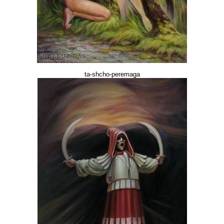
ta-shcho-peremaga