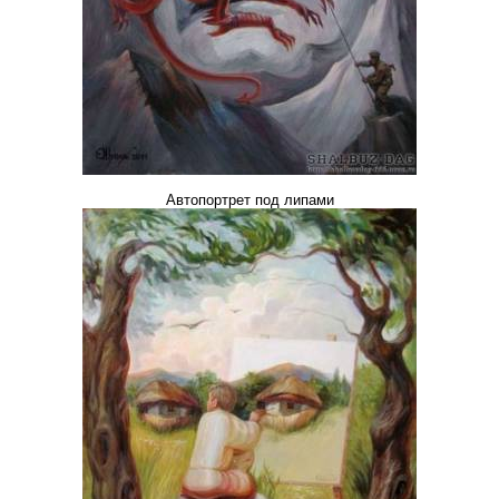
Автопортрет под липами