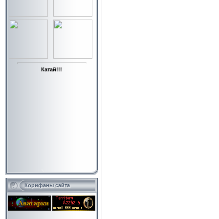
Катай!!!
Корифаны сайта