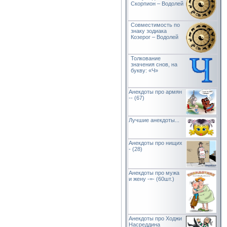
Скорпион – Водолей
Совместимость по
знаку зодиака
Козерог – Водолей
Толкование
значения снов, на
букву: «Ч»
Анекдоты про армян
-- (67)
Лучшие анекдоты...
Анекдоты про нищих
- (28)
Анекдоты про мужа
и жену -=- (60шт.)
Анекдоты про Ходжи
Насреддина