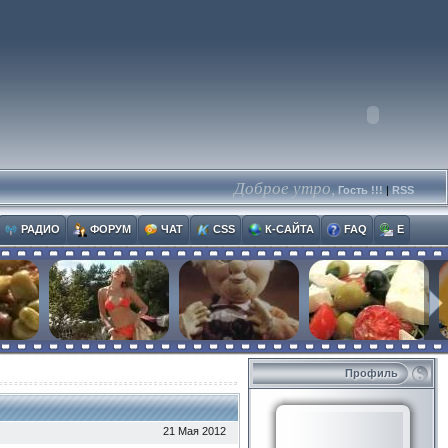
Доброе утро,
Гость !!!
|
RSS
РАДИО
ФОРУМ
ЧАТ
CSS
К-САЙТА
FAQ
E
Профиль
21 Мая 2012