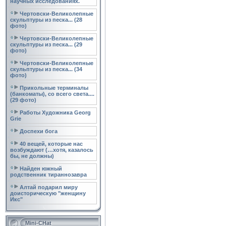
научных исследованиях.
Чертовски-Великолепные
скульптуры из песка... (28
фото)
Чертовски-Великолепные
скульптуры из песка... (29
фото)
Чертовски-Великолепные
скульптуры из песка... (34
фото)
Прикольные терминалы
(банкоматы), со всего света....
(29 фото)
Работы Художника Georg
Grie
Доспехи бога
40 вещей, которые нас
возбуждают (…хотя, казалось
бы, не должны)
Найден южный
родственник тираннозавра
Алтай подарил миру
доисторическую "женщину
Икс"
Mini-CHat