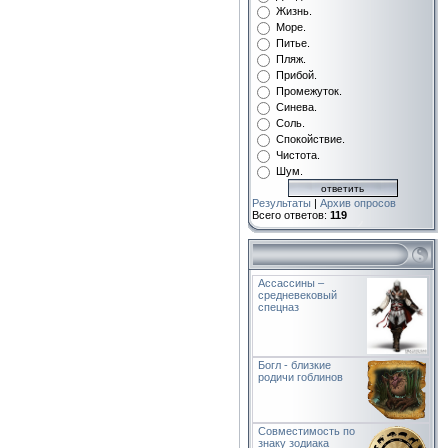
Жизнь.
Море.
Питье.
Пляж.
Прибой.
Промежуток.
Синева.
Соль.
Спокойствие.
Чистота.
Шум.
Результаты
|
Архив опросов
Всего ответов:
119
Ассассины –
средневековый
спецназ
Богл - близкие
родичи гоблинов
Совместимость по
знаку зодиака