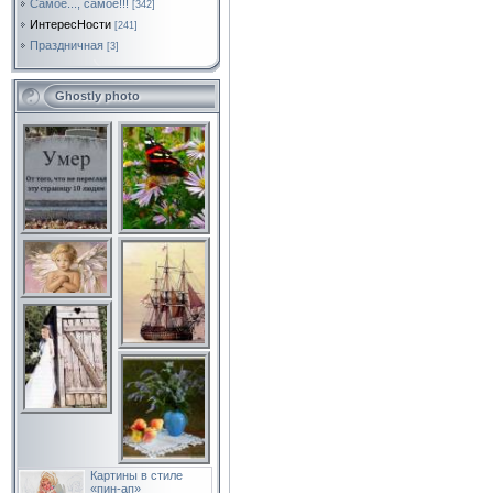
Самое..., самое!!!
[342]
ИнтересНости
[241]
Праздничная
[3]
Ghostly photo
Картины в стиле
«пин-ап»