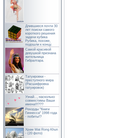
Длившиеся почти 30
лет поиски самого
короткого решения
задачи кубика
Рубика, похоже,
подошли к концу.
Самой красивой
девушкой признана
жительница
Гибралтара.
Татуировки -
преступного мира
(Расшифровка
татуировок)
Узнай..., насколько
совместимы Ваши
имена!!!???
Рекорды "Книги
Гиннесса" 1998 года
- побиты!?
Храм Wat Rong Khun
- (20 фото)