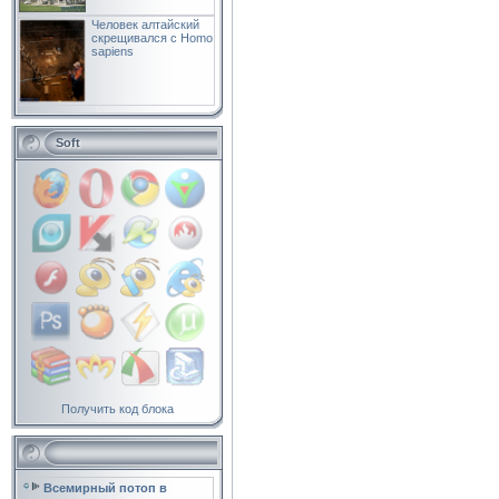
Человек алтайский
скрещивался с Homo
sapiens
Soft
Получить код блока
Всемирный потоп в