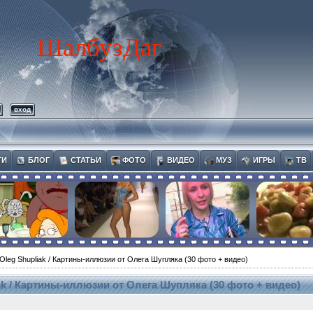
ШалбузДаг
вход
ТИ
БЛОГ
СТАТЬИ
ФОТО
ВИДЕО
МУЗ
ИГРЫ
ТВ
Oleg Shupliak / Картины-иллюзии от Олега Шупляка (30 фото + видео)
iak / Картины-иллюзии от Олега Шупляка (30 фото + видео)