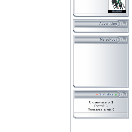
Advertising
MeteoNova
Statistics
Онлайн всего:
1
Гостей:
1
Пользователей:
0