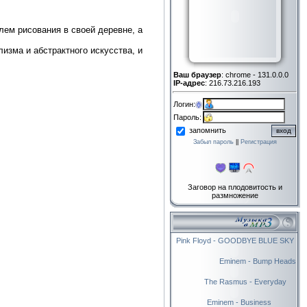
лем рисования в своей деревне, а
изма и абстрактного искусства, и
Ваш браузер
: chrome - 131.0.0.0
IP-адрес
: 216.73.216.193
Логин:
Пароль:
запомнить
Забыл пароль
||
Регистрация
Заговор на плодовитость и
размножение
Pink Floyd - GOODBYE BLUE SKY
Eminem - Bump Heads
The Rasmus - Everyday
Eminem - Business