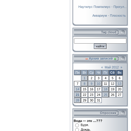
Наутилус Помпилиус - Прогул...
Аквариум - Плоскость
Tag cloud
Архив записей
«
Май 2012
»
Пн
Вт
Ср
Чт
Пт
Сб
Вс
1
2
3
4
5
6
7
8
9
10
11
12
13
14
15
16
17
18
19
20
21
22
23
24
25
26
27
28
29
30
31
Опросник
Вода — это …???
Буря.
Дождь.