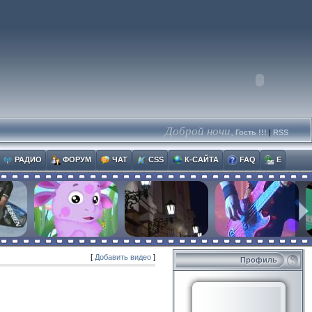
Доброй ночи,
Гость !!!
|
RSS
РАДИО
ФОРУМ
ЧАТ
CSS
К-САЙТА
FAQ
E
[
Добавить видео
]
Профиль