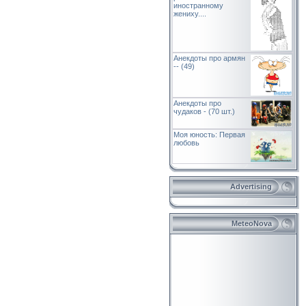
иностранному
жениху....
Анекдоты про армян
-- (49)
Анекдоты про
чудаков - (70 шт.)
Моя юность: Первая
любовь
Advertising
MeteoNova