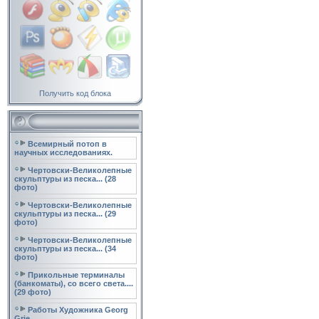
Получить код блока
Всемирный потоп в
научных исследованиях.
Чертовски-Великолепные
скульптуры из песка... (28
фото)
Чертовски-Великолепные
скульптуры из песка... (29
фото)
Чертовски-Великолепные
скульптуры из песка... (34
фото)
Прикольные терминалы
(банкоматы), со всего света....
(29 фото)
Работы Художника Georg
Grie