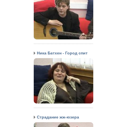
Ника Батхен - Город спит
Страдание жж-юзера