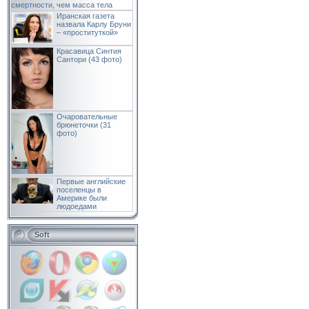
смертности, чем масса тела
Иранская газета
назвала Карлу Бруни
– «проституткой»
Красавица Синтия
Сантори (43 фото)
Очаровательные
брюнеточки (31
фото)
Первые английские
поселенцы в
Америке были
людоедами
Soft