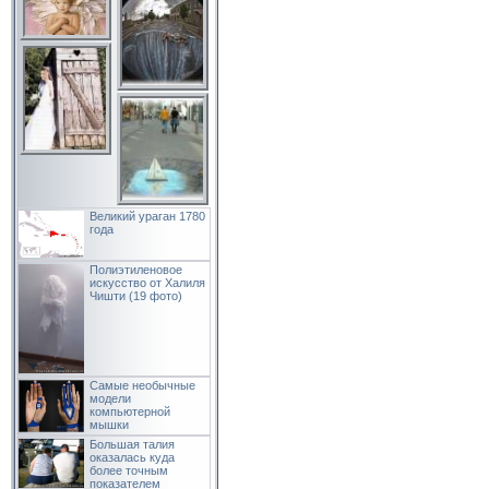
Великий ураган 1780
года
Полиэтиленовое
искусство от Халиля
Чишти (19 фото)
Самые необычные
модели
компьютерной
мышки
Большая талия
оказалась куда
более точным
показателем