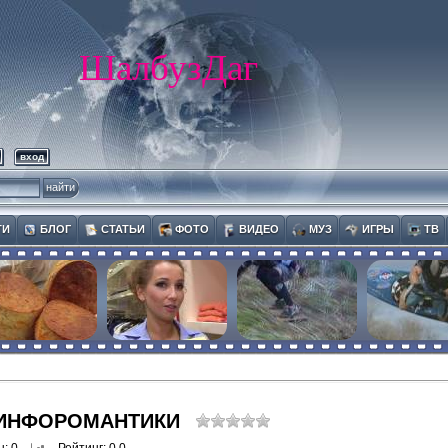
ШалбузДаг
вход
ТИ
БЛОГ
СТАТЬИ
ФОТО
ВИДЕО
МУЗ
ИГРЫ
ТВ
 ИНФОРОМАНТИКИ
ы
: 0
Рейтинг
: 0.0