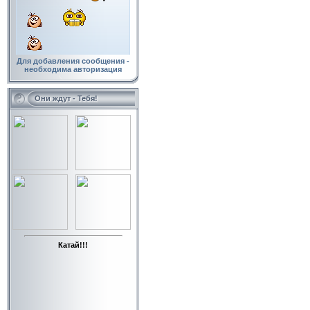
Для добавления сообщения -
необходима авторизация
Они ждут - Тебя!
Катай!!!