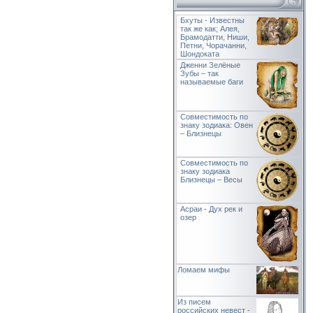
Бхуты - Известны
так же как; Алея,
Брамодатти, Ниши,
Петни, Чорачанни,
Шондоката
Дженни Зелёные
Зубы – так
называемые баги
Совместимость по
знаку зодиака: Овен
– Близнецы
Совместимость по
знаку зодиака
Близнецы – Весы
Асраи - Дух рек и
озер
Ломаем мифы
Из писем
российских невест -