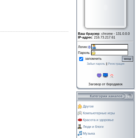
Ваш браузер
: chrome - 131.0.0.0
IP-адрес
: 216.73.217.61
Логин:
Пароль:
запомнить
Забыл пароль
||
Регистрация
Заговор от бородавок
Категории каналов
Другое
Компьютерные игры
Красота и здоровье
Люди и блоги
Музыка