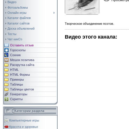
Видео
Фотоальбомы
Онлайн игры
Каталог файлов
Каталог сайтов
Творческое объединение поэтов.
Доска объявлений
Тесты
Видео этого канала
:
Чат кикОз
Оставить отзыв
Гороскопы
Сонник
Мешок позитива
Раскрутка сайта
HTML
HTML Формы
Примеры
Таблицы
Таблицы цветов
Генераторы
Скрипты
Категории раздела
Компьютерные игры
Красота и здоровье