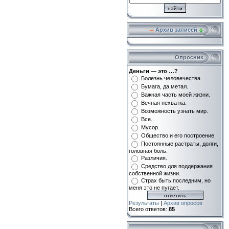
Архив записей
Опросник
Деньги — это …?
Болезнь человечества.
Бумага, да метал.
Важная часть моей жизни.
Вечная нехватка.
Возможность узнать мир.
Все.
Мусор.
Общество и его построение.
Постоянные растраты, долги,
головная боль.
Различия.
Средство для поддержания
собственной жизни.
Страх быть последним, но
меня это не пугает.
Результаты
|
Архив опросов
Всего ответов:
85