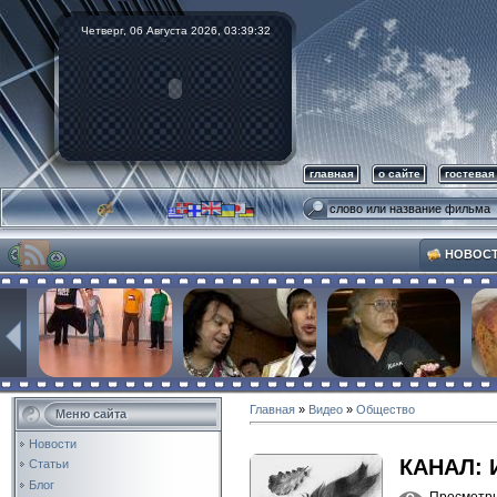
Четверг, 06 Августа 2026,
03:39:34
главная
о сайте
гостевая
НОВОС
Главная
»
Видео
»
Общество
Меню сайта
Новости
КАНАЛ:
Статьи
Блог
Просмотр