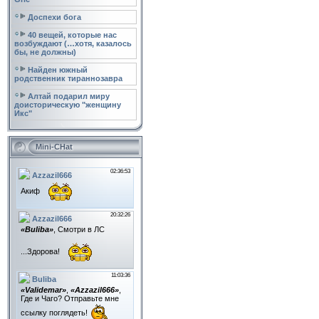
Доспехи бога
40 вещей, которые нас
возбуждают (…хотя, казалось
бы, не должны)
Найден южный
родственник тираннозавра
Алтай подарил миру
доисторическую "женщину
Икс"
Mini-CHat