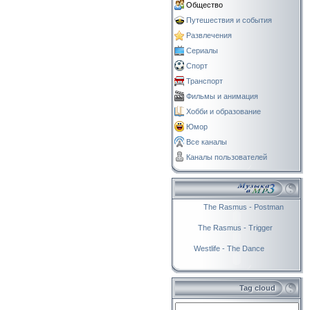
Общество
Путешествия и события
Развлечения
Сериалы
Спорт
Транспорт
Фильмы и анимация
Хобби и образование
Юмор
Все каналы
Каналы пользователей
The Rasmus - Postman
The Rasmus - Trigger
Westlife - The Dance
Tag cloud