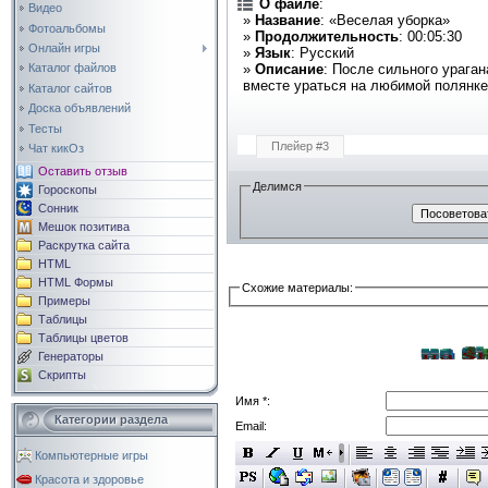
О файле
:
Видео
»
Название
: «Веселая уборка»
Фотоальбомы
»
Продолжительность
: 00:05:30
Онлайн игры
»
Язык
: Русский
»
Описание
: После сильного урага
Каталог файлов
вместе ураться на любимой полянке
Каталог сайтов
Доска объявлений
Тесты
Плейер #3
Чат кикОз
Оставить отзыв
Делимся
Гороскопы
Сонник
Мешок позитива
Раскрутка сайта
HTML
HTML Формы
Схожие материалы:
Примеры
Таблицы
Таблицы цветов
Генераторы
Скрипты
Имя *:
Категории раздела
Email:
Компьютерные игры
Красота и здоровье