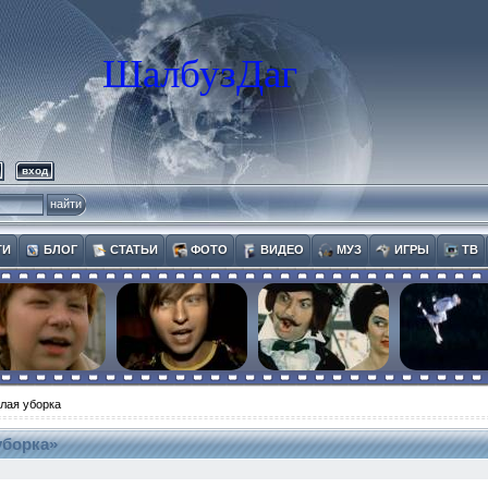
ШалбузДаг
вход
ТИ
БЛОГ
СТАТЬИ
ФОТО
ВИДЕО
МУЗ
ИГРЫ
ТВ
лая уборка
уборка»