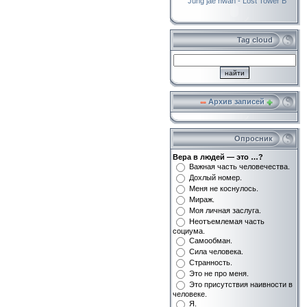
Jung jae hwan - Lost Tower B
Tag cloud
Архив записей
Опросник
Вера в людей — это …?
Важная часть человечества.
Дохлый номер.
Меня не коснулось.
Мираж.
Моя личная заслуга.
Неотъемлемая часть
социума.
Самообман.
Сила человека.
Странность.
Это не про меня.
Это присутствия наивности в
человеке.
Я.