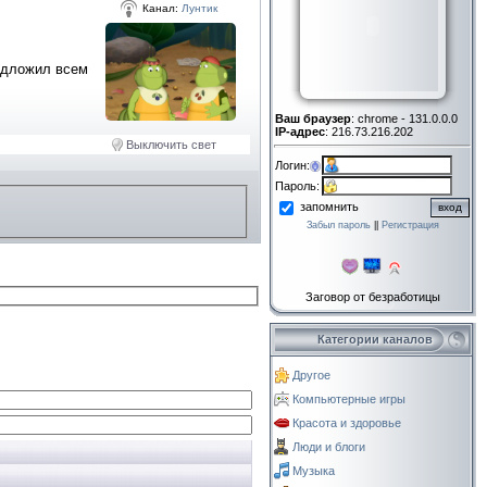
Канал:
Лунтик
редложил всем
Ваш браузер
: chrome - 131.0.0.0
IP-адрес
: 216.73.216.202
Выключить свет
Логин:
Пароль:
запомнить
Забыл пароль
||
Регистрация
Заговор от безработицы
Категории каналов
Другое
Компьютерные игры
Красота и здоровье
Люди и блоги
Музыка