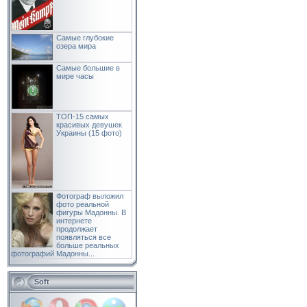
Самые глубокие
озера мира
Самые большие в
мире часы
ТОП-15 самых
красивых девушек
Украины (15 фото)
Фотограф выложил
фото реальной
фигуры Мадонны. В
интернете
продолжает
появляться все
больше реальных
фотографий Мадонны...
Soft