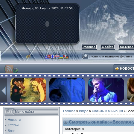
Четверг, 06 Августа 2026,
11:03:59
главная
о сайте
гостевая
НОВОС
Главная
»
Видео
»
Фильмы и анимация
» Весе
Меню сайта
Новости
Смотреть онлайн: «Веселая 
Статьи
Категория: »
Блог