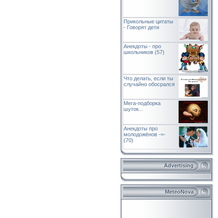
Прикольные цитаты
- Говорят дети
Анекдоты - про
школьников (57)
Что делать, если ты
случайно обосрался
Мега-подборка
шуток...
Анекдоты про
молодожёнов -=-
(70)
Advertising
MeteoNova