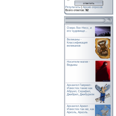
Результаты
|
Архив опросов
Всего ответов:
92
Озеро Лох-Несс, и
его чудовище...
Великаны -
Классификация
великанов
Носители магии -
Ведьмы
Архангел Гавриил -
Известен также как
Абруил, Серафил,
Джибрил, Джибурили
Архангел Ариил -
Известен так-же, как
Ариэль, Араэль.