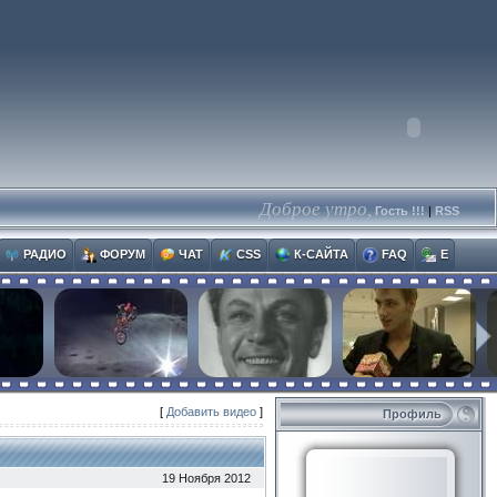
Доброе утро,
Гость !!!
|
RSS
РАДИО
ФОРУМ
ЧАТ
CSS
К-САЙТА
FAQ
E
[
Добавить видео
]
Профиль
19 Ноября 2012