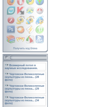
Получить код блока
Всемирный потоп в
научных исследованиях.
Чертовски-Великолепные
скульптуры из песка... (28
фото)
Чертовски-Великолепные
скульптуры из песка... (29
фото)
Чертовски-Великолепные
скульптуры из песка... (34
фото)