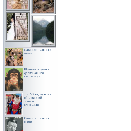
Самые страшные
люди
Шимпанзе умеют
делиться «по-
честному»
Топ 50-ть, лучших
объявлений
знакомств
вКонтакте....
Самые страшные
книги