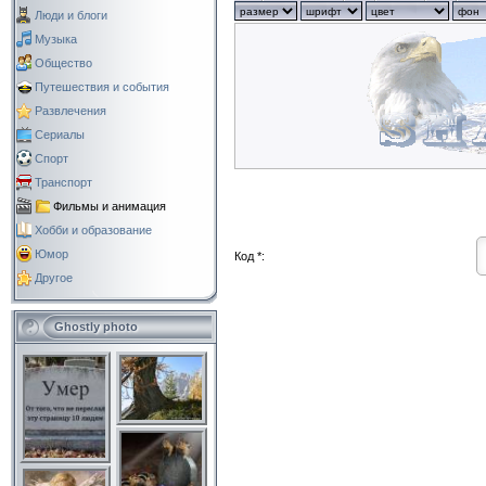
Люди и блоги
Музыка
Общество
Путешествия и события
Развлечения
Сериалы
Спорт
Транспорт
Фильмы и анимация
Хобби и образование
Юмор
Код *:
Другое
Ghostly photo