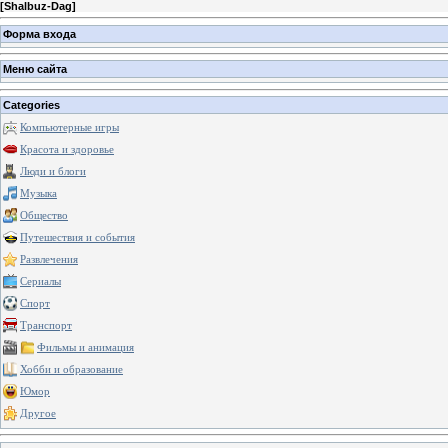
[
Shalbuz-Dag
]
Форма входа
Меню сайта
Categories
Компьютерные игры
Красота и здоровье
Люди и блоги
Музыка
Общество
Путешествия и события
Развлечения
Сериалы
Спорт
Транспорт
Фильмы и анимация
Хобби и образование
Юмор
Другое