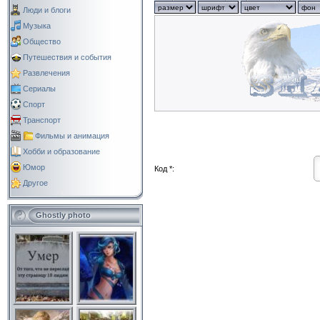
Люди и блоги
Музыка
Общество
Путешествия и события
Развлечения
Сериалы
Спорт
Транспорт
Фильмы и анимация
Хобби и образование
Юмор
Код *:
Другое
Ghostly photo