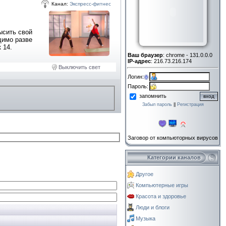
Канал:
Экспресс-фитнес
ысить свой
димо разве
 14.
Ваш браузер
: chrome - 131.0.0.0
IP-адрес
: 216.73.216.174
Выключить свет
Логин:
Пароль:
запомнить
Забыл пароль
||
Регистрация
Заговор от компьюторных вирусов
Категории каналов
Другое
Компьютерные игры
Красота и здоровье
Люди и блоги
Музыка