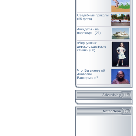
Свадебные приколы
(55 фото)
Анекдоты - на
пароходе - (21)
«Чернушки»: -
детско-садистские
стишки (60)
Что, Вы знаете об
Анатолии
Вассермане?
Advertising
MeteoNova