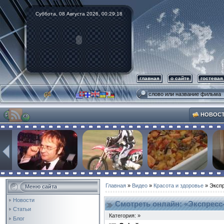
Суббота, 08 Августа 2026,
00:29:19
главная
о сайте
гостевая
НОВОС
Главная
»
Видео
»
Красота и здоровье
» Экспр
Меню сайта
Новости
Смотреть онлайн: «Экспресс
Статьи
Категория: »
Блог