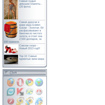
Самые худые
девушки планеты...
(20 фото)
Самая дорогая в
мире икра Golden
Gaviar - Золотая. Её
расфасовывают в
баночки из чистого
золота, и стоит она
2,500 долларов, за
100 граммов.
Совсем скоро -
Новый 2013 год!!!
Top 10: Самые
ядовитые змеи мира
Soft