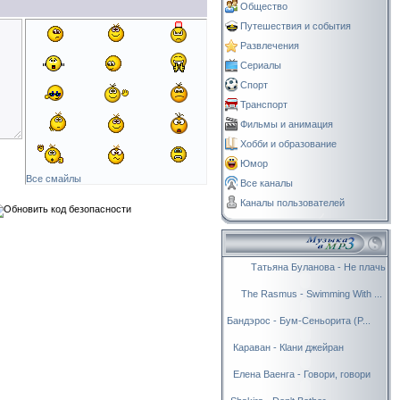
Общество
Путешествия и события
Развлечения
Сериалы
Спорт
Транспорт
Фильмы и анимация
Хобби и образование
Юмор
Все смайлы
Все каналы
Каналы пользователей
Татьяна Буланова - Не плачь
The Rasmus - Swimming With ...
Бандэрос - Бум-Сеньорита (P...
Караван - Кlани джейран
Елена Ваенга - Говори, говори