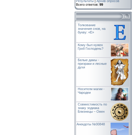
Результаты
|
Архив опросов
Всего ответов:
99
Толкование
значения снов, на
букву: «Е»
Кому был нужен
Гроб Господень?
Белые дамы -
призраки и лесные
духи
Носители магии -
Чародеи
Совместимость по
знаку зодиака
Близнецы – Овен
Анекдоты №00848