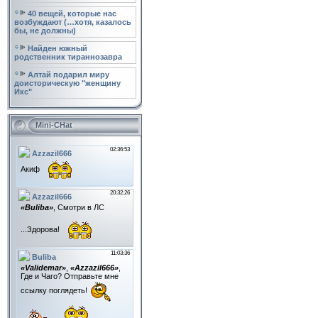
40 вещей, которые нас
возбуждают (…хотя, казалось
бы, не должны)
Найден южный
родственник тираннозавра
Алтай подарил миру
доисторическую "женщину
Икс"
Mini-CHat