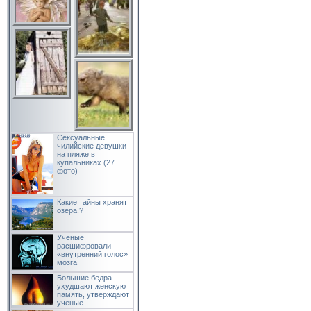
Сексуальные
чилийские девушки
на пляже в
купальниках (27
фото)
Какие тайны хранят
озёра!?
Ученые
расшифровали
«внутренний голос»
мозга
Большие бедра
ухудшают женскую
память, утверждают
ученые...