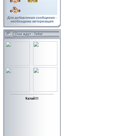
Для добавления сообщения -
необходима авторизация
Они ждут - Тебя!
Катай!!!