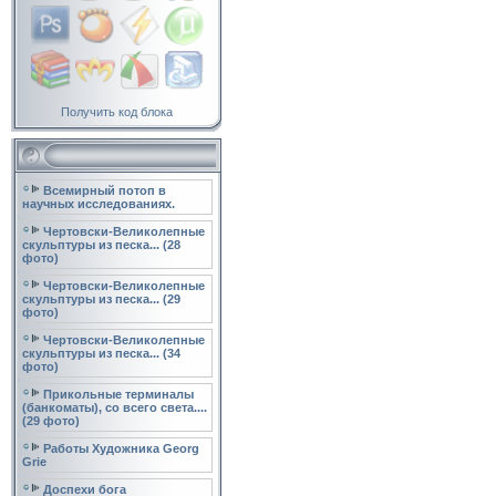
Получить код блока
Всемирный потоп в
научных исследованиях.
Чертовски-Великолепные
скульптуры из песка... (28
фото)
Чертовски-Великолепные
скульптуры из песка... (29
фото)
Чертовски-Великолепные
скульптуры из песка... (34
фото)
Прикольные терминалы
(банкоматы), со всего света....
(29 фото)
Работы Художника Georg
Grie
Доспехи бога