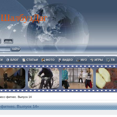
ШалбузДаг
вход
ТИ
БЛОГ
СТАТЬИ
ФОТО
ВИДЕО
МУЗ
ИГРЫ
ТВ
есс-фитнес. Выпуск 14
-фитнес. Выпуск 14»