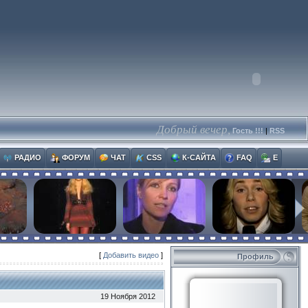
Добрый вечер,
Гость !!!
|
RSS
РАДИО
ФОРУМ
ЧАТ
CSS
К-САЙТА
FAQ
E
[
Добавить видео
]
Профиль
19 Ноября 2012