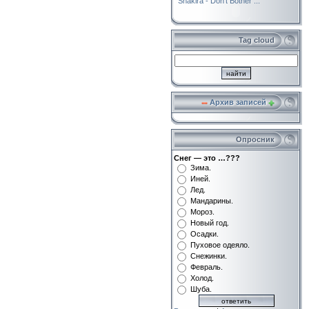
Shakira - Don't Bother ...
Tag cloud
Архив записей
Опросник
Снег — это …???
Зима.
Иней.
Лед.
Мандарины.
Мороз.
Новый год.
Осадки.
Пуховое одеяло.
Снежинки.
Февраль.
Холод.
Шуба.