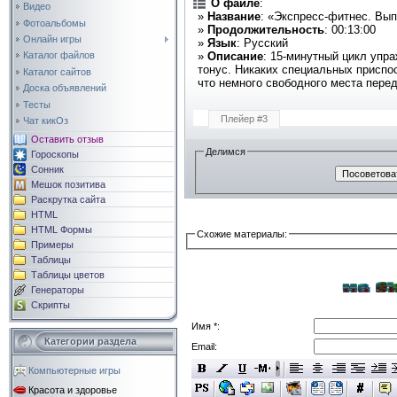
О файле
:
Видео
»
Название
: «Экспресс-фитнес. Вып
Фотоальбомы
»
Продолжительность
: 00:13:00
Онлайн игры
»
Язык
: Русский
»
Описание
: 15-минутный цикл упра
Каталог файлов
тонус. Никаких специальных приспо
Каталог сайтов
что немного свободного места пере
Доска объявлений
Тесты
Плейер #3
Чат кикОз
Оставить отзыв
Делимся
Гороскопы
Сонник
Мешок позитива
Раскрутка сайта
HTML
HTML Формы
Схожие материалы:
Примеры
Таблицы
Таблицы цветов
Генераторы
Скрипты
Имя *:
Категории раздела
Email:
Компьютерные игры
Красота и здоровье