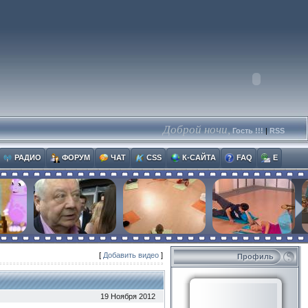
Доброй ночи,
Гость !!!
|
RSS
РАДИО
ФОРУМ
ЧАТ
CSS
К-САЙТА
FAQ
E
[
Добавить видео
]
Профиль
19 Ноября 2012