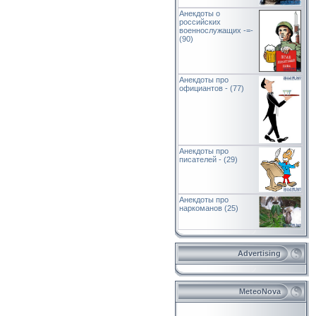
Анекдоты о
российских
военнослужащих -=-
(90)
Анекдоты про
официантов - (77)
Анекдоты про
писателей - (29)
Анекдоты про
наркоманов (25)
Advertising
MeteoNova