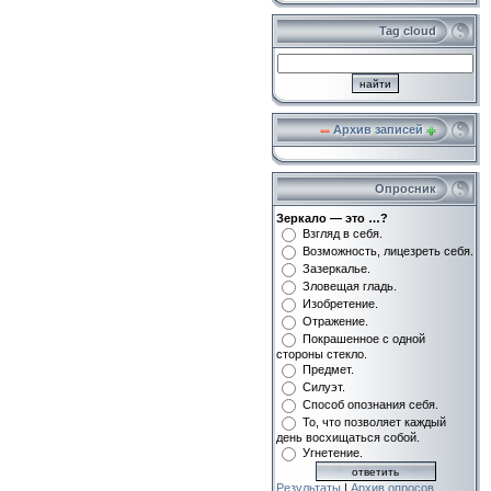
Tag cloud
Архив записей
Опросник
Зеркало — это …?
Взгляд в себя.
Возможность, лицезреть себя.
Зазеркалье.
Зловещая гладь.
Изобретение.
Отражение.
Покрашенное с одной
стороны стекло.
Предмет.
Силуэт.
Способ опознания себя.
То, что позволяет каждый
день восхищаться собой.
Угнетение.
Результаты
|
Архив опросов