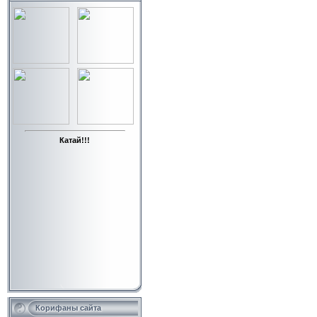
Катай!!!
Корифаны сайта