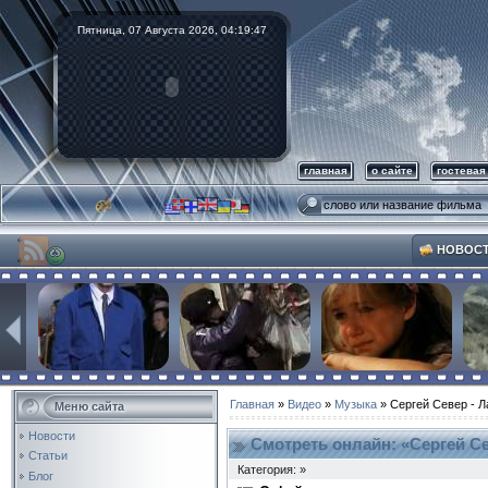
Пятница, 07 Августа 2026,
04:19:48
главная
о сайте
гостевая
НОВОС
Главная
»
Видео
»
Музыка
» Сергей Север - Л
Меню сайта
Новости
Смотреть онлайн: «Сергей Се
Статьи
Категория: »
Блог