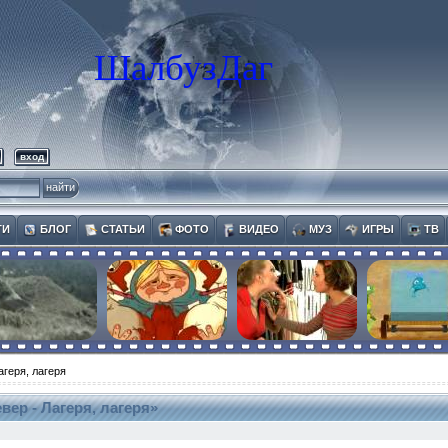
ШалбузДаг
вход
ТИ
БЛОГ
СТАТЬИ
ФОТО
ВИДЕО
МУЗ
ИГРЫ
ТВ
агеря, лагеря
вер - Лагеря, лагеря»