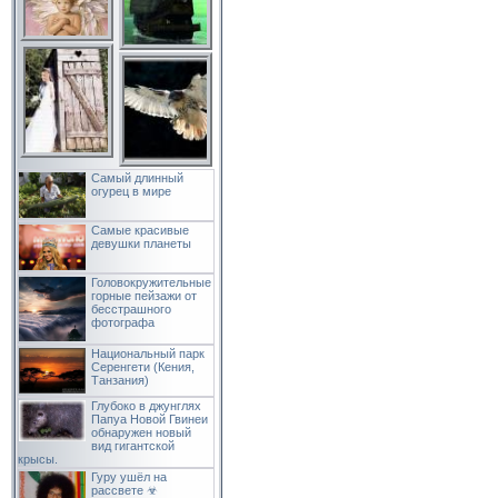
Самый длинный
огурец в мире
Самые красивые
девушки планеты
Головокружительные
горные пейзажи от
бесстрашного
фотографа
Национальный парк
Серенгети (Кения,
Танзания)
Глубоко в джунглях
Папуа Новой Гвинеи
обнаружен новый
вид гигантской
крысы.
Гуру ушёл на
рассвете ☣