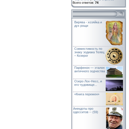
Всего ответов:
74
Вирява - хозяйка и
дух рощи
Совместимость по
знаку зодиака Телец
– Козерог
Парфенон — эталон
античного зодчества
Озеро Лох-Несс, и
его чудовище...
«Книга перемен»
Анекдоты про
одесситов -- (59)