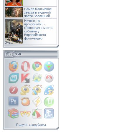
Самая массивная
звезда в видимой
части Вселенной...
Ничего, не
произошло!!! -
(Репортаж с места
событий у
Европейского)
фото+видео
Soft
Получить код блока