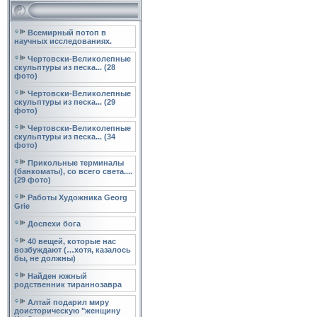
Всемирный потоп в
научных исследованиях.
Чертовски-Великолепные
скульптуры из песка... (28
фото)
Чертовски-Великолепные
скульптуры из песка... (29
фото)
Чертовски-Великолепные
скульптуры из песка... (34
фото)
Прикольные терминалы
(банкоматы), со всего света....
(29 фото)
Работы Художника Georg
Grie
Доспехи бога
40 вещей, которые нас
возбуждают (…хотя, казалось
бы, не должны)
Найден южный
родственник тираннозавра
Алтай подарил миру
доисторическую "женщину