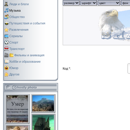
Люди и блоги
Музыка
Общество
Путешествия и события
Развлечения
Сериалы
Спорт
Транспорт
Фильмы и анимация
Хобби и образование
Юмор
Код *:
Другое
Ghostly photo