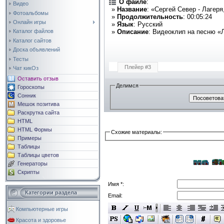
О файле
:
Видео
»
Название
: «Сергей Север - Лагеря
Фотоальбомы
»
Продолжительность
: 00:05:24
Онлайн игры
»
Язык
: Русский
»
Описание
: Видеоклип на песню «Л
Каталог файлов
Каталог сайтов
Доска объявлений
Тесты
Плейер #3
Чат кикОз
Оставить отзыв
Делимся
Гороскопы
Сонник
Мешок позитива
Раскрутка сайта
HTML
HTML Формы
Схожие материалы:
Примеры
Таблицы
Таблицы цветов
Генераторы
Скрипты
Имя *:
Категории раздела
Email:
Компьютерные игры
Красота и здоровье