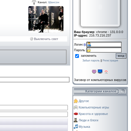
Канал:
Шансон
Ваш браузер
: chrome - 131.0.0.0
IP-адрес
: 216.73.216.237
Выключить свет
Логин:
Пароль:
запомнить
Забыл пароль
||
Регистрация
Заговор от компьюторных вирусов
Категории каналов
Другое
Компьютерные игры
Красота и здоровье
Люди и блоги
Музыка