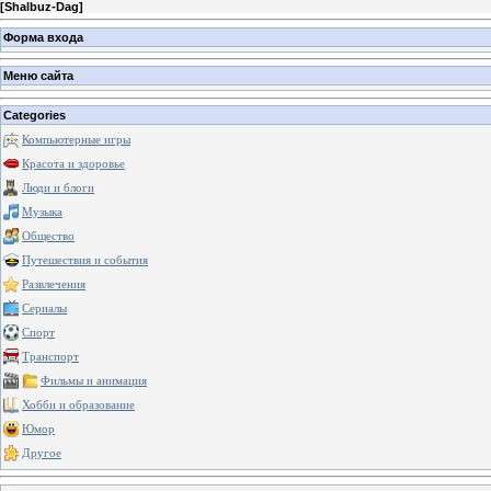
[
Shalbuz-Dag
]
Форма входа
Меню сайта
Categories
Компьютерные игры
Красота и здоровье
Люди и блоги
Музыка
Общество
Путешествия и события
Развлечения
Сериалы
Спорт
Транспорт
Фильмы и анимация
Хобби и образование
Юмор
Другое