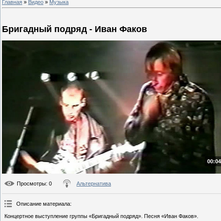
Главная
»
Видео
»
Музыка
Бригадный подряд - Иван Факов
00:04
Просмотры
: 0
Альтернатива
Описание материала
:
Концертное выступление группы «Бригадный подряд». Песня «Иван Факов».