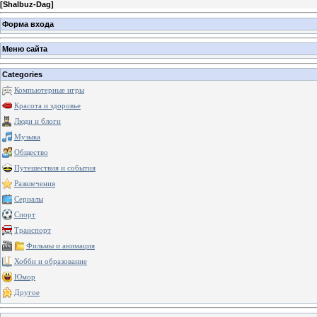
[
Shalbuz-Dag
]
Форма входа
Меню сайта
Categories
Компьютерные игры
Красота и здоровье
Люди и блоги
Музыка
Общество
Путешествия и события
Развлечения
Сериалы
Спорт
Транспорт
Фильмы и анимация
Хобби и образование
Юмор
Другое