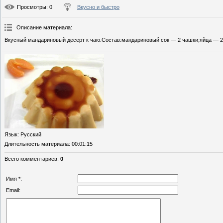
Просмотры
: 0
Вкусно и быстро
Описание материала
:
Вкусный мандариновый десерт к чаю.Состав:мандариновый сок — 2 чашки;яйца — 2 
Язык
: Русский
Длительность материала
: 00:01:15
Всего комментариев
:
0
Имя *:
Email: