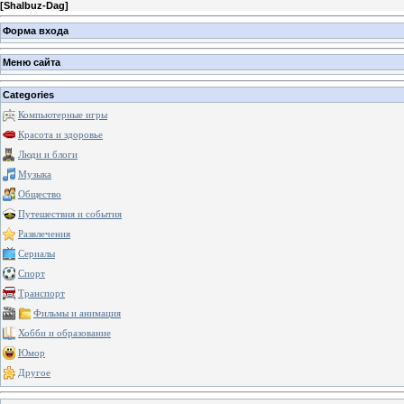
[
Shalbuz-Dag
]
Форма входа
Меню сайта
Categories
Компьютерные игры
Красота и здоровье
Люди и блоги
Музыка
Общество
Путешествия и события
Развлечения
Сериалы
Спорт
Транспорт
Фильмы и анимация
Хобби и образование
Юмор
Другое