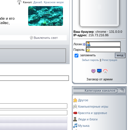
Канал:
Дахаб. Красное море
бе и его
Кейвс,
Ваш браузер
: chrome - 131.0.0.0
IP-адрес
: 216.73.216.86
Выключить свет
Логин:
Пароль:
запомнить
Забыл пароль
||
Регистрация
Заговор от армии
Категории каналов
Другое
Компьютерные игры
Красота и здоровье
Люди и блоги
Музыка