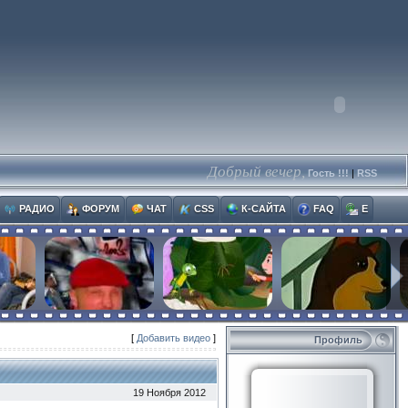
Добрый вечер,
Гость !!!
|
RSS
РАДИО
ФОРУМ
ЧАТ
CSS
К-САЙТА
FAQ
E
[
Добавить видео
]
Профиль
19 Ноября 2012