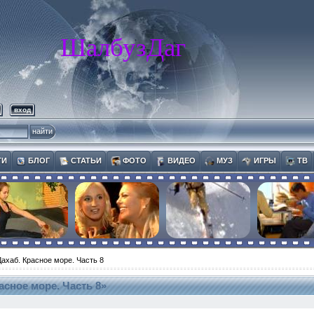
ШалбузДаг
вход
ТИ
БЛОГ
СТАТЬИ
ФОТО
ВИДЕО
МУЗ
ИГРЫ
ТВ
ахаб. Красное море. Часть 8
асное море. Часть 8»