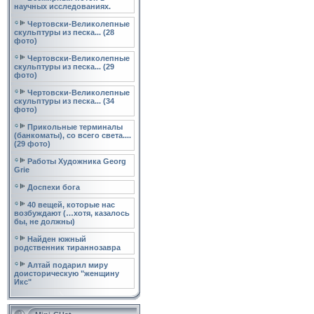
научных исследованиях.
Чертовски-Великолепные
скульптуры из песка... (28
фото)
Чертовски-Великолепные
скульптуры из песка... (29
фото)
Чертовски-Великолепные
скульптуры из песка... (34
фото)
Прикольные терминалы
(банкоматы), со всего света....
(29 фото)
Работы Художника Georg
Grie
Доспехи бога
40 вещей, которые нас
возбуждают (…хотя, казалось
бы, не должны)
Найден южный
родственник тираннозавра
Алтай подарил миру
доисторическую "женщину
Икс"