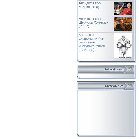
Анекдоты про
пьяниц - (60)
Анекдоты про
Шерлока Холмса -
(21шт)
Кое-что о
физиологии (из
рассказов
интеллигентного
санитара)
Advertising
MeteoNova