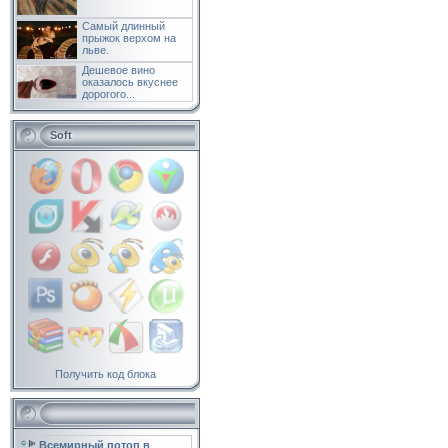
Самый длинный
прыжок верхом на
льве.
Дешевое вино
оказалось вкуснее
дорогого...
Soft
Получить код блока
Всемирный потоп в