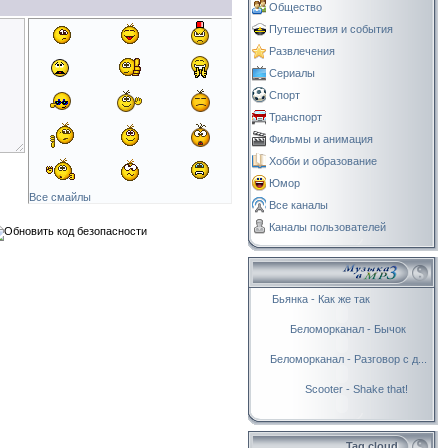
Общество
Путешествия и события
Развлечения
Сериалы
Спорт
Транспорт
Фильмы и анимация
Хобби и образование
Юмор
Все смайлы
Все каналы
Каналы пользователей
Бьянка - Как же так
Беломорканал - Бычок
Беломорканал - Разговор с д...
Scooter - Shake that!
Tag cloud