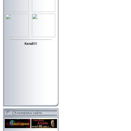
Катай!!!
Корифаны сайта