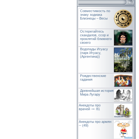
Совместимость по
знаку зодиака
Близнецы – Весы
Остерегайтесь
скандалов, ссор и
проклятий ближнего
своего
Водопады Игуасу
(парк Игуасу,
(Аргентина))
Рождественские
гадания
Древнейшая история
Мира Лугару
Анекдоты про
врачей -=- 81
Анекдоты про армян
-- (49)