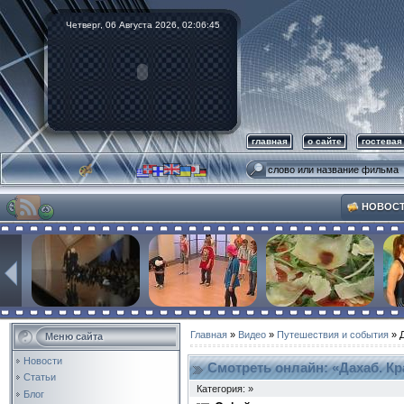
Четверг, 06 Августа 2026,
02:06:46
главная
о сайте
гостевая
НОВОС
Главная
»
Видео
»
Путешествия и события
» Д
Меню сайта
Новости
Смотреть онлайн: «Дахаб. Кр
Статьи
Категория: »
Блог