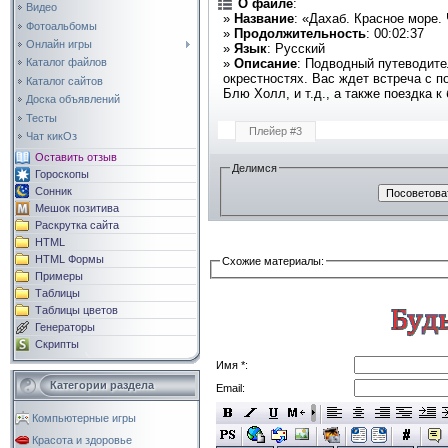
О файле
:
Видео
»
Название
: «Дахаб. Красное море.
Фотоальбомы
»
Продолжительность
: 00:02:37
Онлайн игры
»
Язык
: Русский
»
Описание
: Подводный путеводите
Каталог файлов
окрестностях. Вас ждет встреча с п
Каталог сайтов
Блю Холл, и т.д., а также поездка 
Доска объявлений
Тесты
Плейер #3
Чат кикОз
Оставить отзыв
Делимся
Гороскопы
Сонник
Мешок позитива
Раскрутка сайта
HTML
HTML Формы
Схожие материалы:
Примеры
Таблицы
Таблицы цветов
Генераторы
Скрипты
Имя *:
Категории раздела
Email:
Компьютерные игры
Красота и здоровье