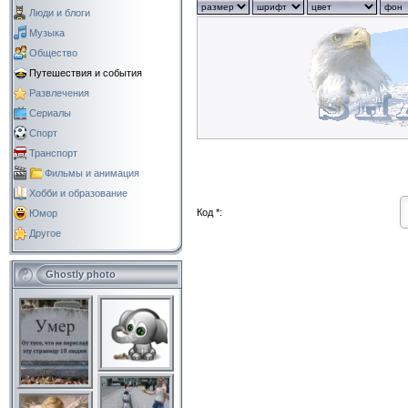
Люди и блоги
Музыка
Общество
Путешествия и события
Развлечения
Сериалы
Спорт
Транспорт
Фильмы и анимация
Хобби и образование
Код *:
Юмор
Другое
Ghostly photo