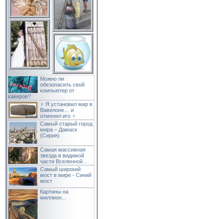
Можно ли
обезопасить свой
компьютер от
хакеров?
♆ Я установил мир в
Вавилоне… и
отменил иго ♆
Самый старый город
мира – Дамаск
(Сирия)
Самая массивная
звезда в видимой
части Вселенной...
Самый широкий
мост в мире - Синий
мост
Картины на
миллион...