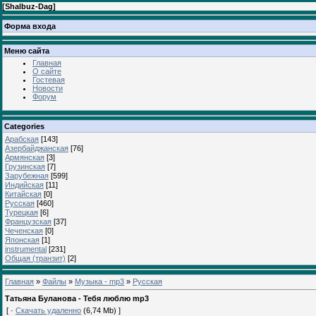
[
Shalbuz-Dag
]
Форма входа
Меню сайта
Главная
О сайте
Гостевая
Новости
Форум
Categories
Арабская
[143]
Азербайджанская
[76]
Армянская
[3]
Грузинская
[7]
Зарубежная
[599]
Индийская
[11]
Китайская
[0]
Русская
[460]
Турецкая
[6]
Французская
[37]
Чеченская
[0]
Японская
[1]
instrumental
[231]
Общая (транзит)
[2]
Главная
»
Файлы
»
Музыка - mp3
»
Русская
Татьяна Буланова - Тебя люблю mp3
[ ·
Скачать удаленно
(6,74 Mb) ]