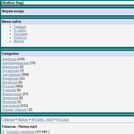
[
Shalbuz-Dag
]
Форма входа
Меню сайта
Главная
О сайте
Гостевая
Новости
Форум
Categories
Арабская
[143]
Азербайджанская
[76]
Армянская
[3]
Грузинская
[7]
Зарубежная
[599]
Индийская
[11]
Китайская
[0]
Русская
[460]
Турецкая
[6]
Французская
[37]
Чеченская
[0]
Японская
[1]
instrumental
[231]
Общая (транзит)
[2]
Главная
»
Файлы
»
Музыка - mp3
»
Русская
Глюкоза - Пипец mp3
[ ·
Скачать удаленно
(3,5 Mb) ]