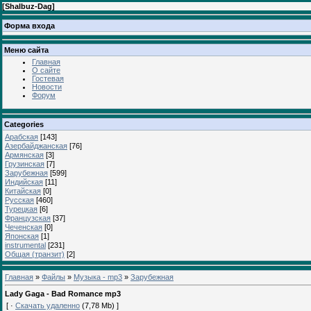
[
Shalbuz-Dag
]
Форма входа
Меню сайта
Главная
О сайте
Гостевая
Новости
Форум
Categories
Арабская
[143]
Азербайджанская
[76]
Армянская
[3]
Грузинская
[7]
Зарубежная
[599]
Индийская
[11]
Китайская
[0]
Русская
[460]
Турецкая
[6]
Французская
[37]
Чеченская
[0]
Японская
[1]
instrumental
[231]
Общая (транзит)
[2]
Главная
»
Файлы
»
Музыка - mp3
»
Зарубежная
Lady Gaga - Bad Romance mp3
[ ·
Скачать удаленно
(7,78 Mb) ]