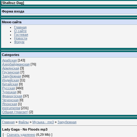
[
Shalbuz-Dag
]
Форма входа
Меню сайта
Главная
О сайте
Гостевая
Новости
Форум
Categories
Арабская
[143]
Азербайджанская
[76]
Армянская
[3]
Грузинская
[7]
Зарубежная
[599]
Индийская
[11]
Китайская
[0]
Русская
[460]
Турецкая
[6]
Французская
[37]
Чеченская
[0]
Японская
[1]
instrumental
[231]
Общая (транзит)
[2]
Главная
»
Файлы
»
Музыка - mp3
»
Зарубежная
Lady Gaga - No Floods mp3
[ ·
Скачать удаленно
(6,29 Mb) ]